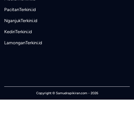
PacitanTerkini.id
NganjukTerkini.id
KediriTerkini.id
LamonganTerkini.id
Copyright ©
Samudrapikiran.com
- 2026