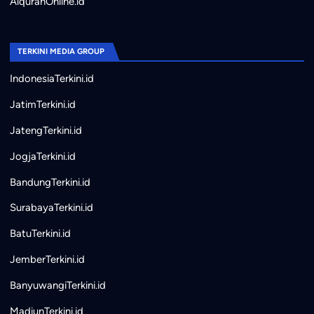
AlquranOnline.id
TERKINI MEDIA GROUP
IndonesiaTerkini.id
JatimTerkini.id
JatengTerkini.id
JogjaTerkini.id
BandungTerkini.id
SurabayaTerkini.id
BatuTerkini.id
JemberTerkini.id
BanyuwangiTerkini.id
MadiunTerkini.id