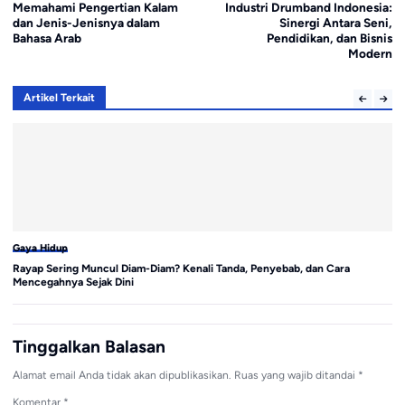
Memahami Pengertian Kalam
Industri Drumband Indonesia:
dan Jenis-Jenisnya dalam
Sinergi Antara Seni,
Bahasa Arab
Pendidikan, dan Bisnis
Modern
Artikel Terkait
Gaya Hidup
Ga
Rayap Sering Muncul Diam-Diam? Kenali Tanda, Penyebab, dan Cara
Pa
Mencegahnya Sejak Dini
A
Tinggalkan Balasan
Alamat email Anda tidak akan dipublikasikan.
Ruas yang wajib ditandai
*
Komentar
*