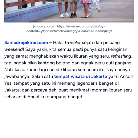
(image source : https://www.ancol.com/blog/wp-
content/uploads/2025/05/mengapa-harus-ke-ancol.jpeg)
Samudrapikiran.com
– Halo,
traveler
sejati dan pejuang
weekend
! Saya yakin, kita semua pasti punya satu keinginan
yang sama: menghabiskan waktu liburan yang seru,
refreshing
,
tapi nggak bikin kantong bolong dan nggak perlu cuti panjang.
Nah, kalau kamu lagi cari ide liburan semacam itu, saya punya
jawabannya: Salah satu
tempat wisata di Jakarta
yaitu Ancol!
Yes, tempat yang satu ini memang legendaris banget di
Jakarta, dan percaya deh, buat menikmati momen liburan seru
seharian di Ancol itu gampang banget.