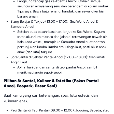
Langsung tancap gas ke Atlantis Ancol! Cobain semua
seluncuran airnya yang seru dan berendam di kolam ombak.
Tips saya: Bawa baju renang, handuk, dan sewa loker biar
barang aman.
Siang Belajar & Takjub (13.00 – 17.00): Sea World Ancol &
Samudra Ancol
Setelah puas basah-basahan, lanjut ke Sea World. Kagum
sama akuarium raksasa dan jalan di terowongan bawah air.
Kalau ada waktu, mampir ke Samudra Ancol buat nonton
pertunjukan lumba-lumba atau singa laut, pasti bikin anak-
anak (dan kita) takjub!
Sore Santai di Sekitar Pantai Ancol (17.00 – 18.00): Menikmati
Angin Laut
Akhiri hari dengan santai di tepi pantai Ancol, sambil
menikmati angin sepoi-sepoi.
Pilihan 3: Santai, Kuliner & Estetika (Fokus Pantai
Ancol, Ecopark, Pasar Seni)
Buat kamu yang cari ketenangan,
spot
foto estetis, dan
kulineran enak.
Pagi Santai di Tepi Pantai (09.00 – 12.00): Jogging, Sepeda, atau