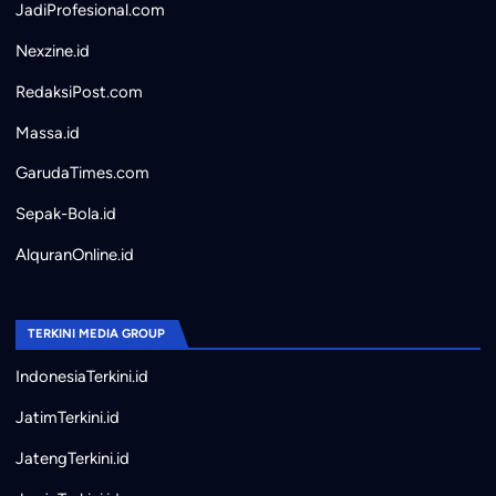
JadiProfesional.com
Nexzine.id
RedaksiPost.com
Massa.id
GarudaTimes.com
Sepak-Bola.id
AlquranOnline.id
TERKINI MEDIA GROUP
IndonesiaTerkini.id
JatimTerkini.id
JatengTerkini.id