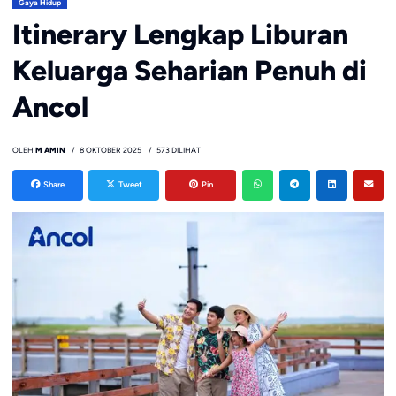
Gaya Hidup
Itinerary Lengkap Liburan
Keluarga Seharian Penuh di
Ancol
OLEH
M AMIN
8 OKTOBER 2025
573 DILIHAT
Share
Tweet
Pin