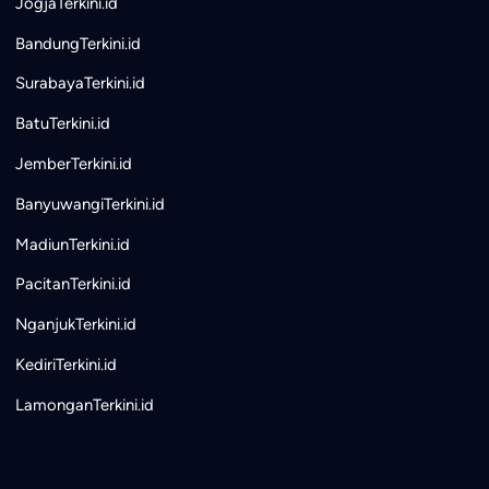
JogjaTerkini.id
BandungTerkini.id
SurabayaTerkini.id
BatuTerkini.id
JemberTerkini.id
BanyuwangiTerkini.id
MadiunTerkini.id
PacitanTerkini.id
NganjukTerkini.id
KediriTerkini.id
LamonganTerkini.id