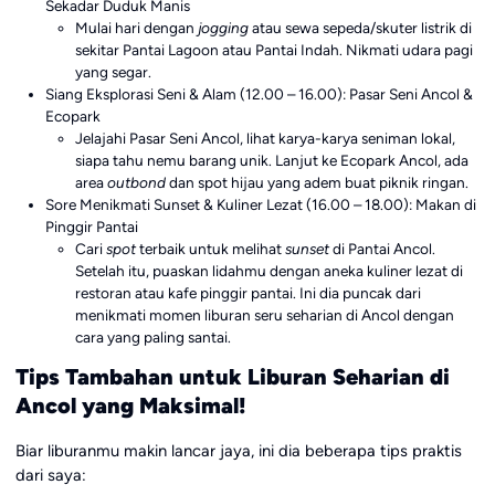
Sekadar Duduk Manis
Mulai hari dengan
jogging
atau sewa sepeda/skuter listrik di
sekitar Pantai Lagoon atau Pantai Indah. Nikmati udara pagi
yang segar.
Siang Eksplorasi Seni & Alam (12.00 – 16.00): Pasar Seni Ancol &
Ecopark
Jelajahi Pasar Seni Ancol, lihat karya-karya seniman lokal,
siapa tahu nemu barang unik. Lanjut ke Ecopark Ancol, ada
area
outbond
dan spot hijau yang adem buat piknik ringan.
Sore Menikmati Sunset & Kuliner Lezat (16.00 – 18.00): Makan di
Pinggir Pantai
Cari
spot
terbaik untuk melihat
sunset
di Pantai Ancol.
Setelah itu, puaskan lidahmu dengan aneka kuliner lezat di
restoran atau kafe pinggir pantai. Ini dia puncak dari
menikmati momen liburan seru seharian di Ancol dengan
cara yang paling santai.
Tips Tambahan untuk Liburan Seharian di
Ancol yang Maksimal!
Biar liburanmu makin lancar jaya, ini dia beberapa tips praktis
dari saya: