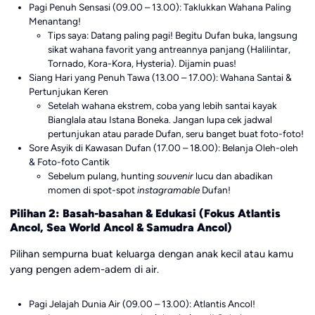
Pagi Penuh Sensasi (09.00 – 13.00): Taklukkan Wahana Paling
Menantang!
Tips saya: Datang paling pagi! Begitu Dufan buka, langsung
sikat wahana favorit yang antreannya panjang (Halilintar,
Tornado, Kora-Kora, Hysteria). Dijamin puas!
Siang Hari yang Penuh Tawa (13.00 – 17.00): Wahana Santai &
Pertunjukan Keren
Setelah wahana ekstrem, coba yang lebih santai kayak
Bianglala atau Istana Boneka. Jangan lupa cek jadwal
pertunjukan atau parade Dufan, seru banget buat foto-foto!
Sore Asyik di Kawasan Dufan (17.00 – 18.00): Belanja Oleh-oleh
& Foto-foto Cantik
Sebelum pulang, hunting
souvenir
lucu dan abadikan
momen di spot-spot
instagramable
Dufan!
Pilihan 2: Basah-basahan & Edukasi (Fokus Atlantis
Ancol, Sea World Ancol & Samudra Ancol)
Pilihan sempurna buat keluarga dengan anak kecil atau kamu
yang pengen adem-adem di air.
Pagi Jelajah Dunia Air (09.00 – 13.00): Atlantis Ancol!