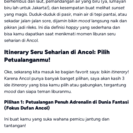
berhembus dari laut, pemandangan air yang biru (ya, lumayan
biru lah untuk Jakarta!), dan kesempatan buat melihat
sunset
yang magis. Duduk-duduk di pasir, main air di tepi pantai, atau
sekadar jalan-jalan sore, dijamin bikin
mood
langsung naik dan
pikiran jadi rileks. Ini dia definisi
happy
yang sederhana dan
bisa kamu dapatkan saat menikmati momen liburan seru
seharian di Ancol.
Itinerary Seru Seharian di Ancol: Pilih
Petualanganmu!
Oke, sekarang kita masuk ke bagian favorit saya: bikin
itinerary
!
Karena Ancol punya banyak banget pilihan, saya akan kasih 3
ide
itinerary
yang bisa kamu pilih atau gabungkan, tergantung
mood
dan siapa teman liburanmu.
Pilihan 1: Petualangan Penuh Adrenalin di Dunia Fantasi
(Fokus Dufan Ancol)
Ini buat kamu yang suka wahana pemicu jantung dan
tantangan!