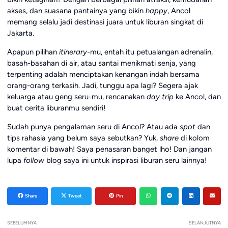
akses, dan suasana pantainya yang bikin
happy
, Ancol
memang selalu jadi destinasi juara untuk liburan singkat di
Jakarta.
Apapun pilihan
itinerary
-mu, entah itu petualangan adrenalin,
basah-basahan di air, atau santai menikmati senja, yang
terpenting adalah menciptakan kenangan indah bersama
orang-orang terkasih. Jadi, tunggu apa lagi? Segera ajak
keluarga atau geng seru-mu, rencanakan
day trip
ke Ancol, dan
buat cerita liburanmu sendiri!
Sudah punya pengalaman seru di Ancol? Atau ada
spot
dan
tips rahasia yang belum saya sebutkan? Yuk,
share
di kolom
komentar di bawah! Saya penasaran banget lho! Dan jangan
lupa
follow
blog saya ini untuk inspirasi liburan seru lainnya!
Share
Tweet
Pin
SEBELUMNYA
SELANJUTNYA