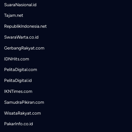
SuaraNasional.id
Tajam.net
RepublikIndonesia.net
SwaraWarta.co.id
GerbangRakyat.com
IDNHits.com
PelitaDigital.com
PelitaDigital.id
IKNTimes.com
SamudraPikiran.com
WisataRakyat.com
PakarInfo.co.id