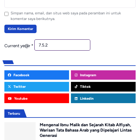
Simpan nama, email, dan situs web saya pada peramban ini untuk
komentar saya berikutnya.
Current ye@r
*
Facebook
Instagram
Twitter
Tiktok
Youtube
Linkedin
Terbaru
Mengenal Ibnu Malik dan Sejarah Kitab Alfiyah,
Warisan Tata Bahasa Arab yang Dipelajari Lintas
Generasi