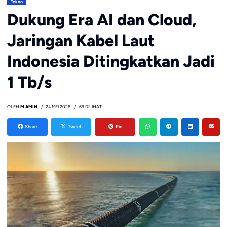
Tekno
Dukung Era AI dan Cloud,
Jaringan Kabel Laut
Indonesia Ditingkatkan Jadi
1 Tb/s
OLEH
M AMIN
24 MEI 2026
63 DILIHAT
Share
Tweet
Pin