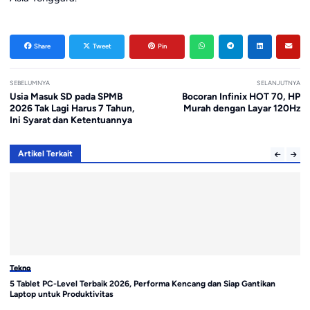
Share
Tweet
Pin
SEBELUMNYA
SELANJUTNYA
Usia Masuk SD pada SPMB
Bocoran Infinix HOT 70, HP
2026 Tak Lagi Harus 7 Tahun,
Murah dengan Layar 120Hz
Ini Syarat dan Ketentuannya
Artikel Terkait
Tekno
Te
5 Tablet PC-Level Terbaik 2026, Performa Kencang dan Siap Gantikan
Sa
Laptop untuk Produktivitas
di