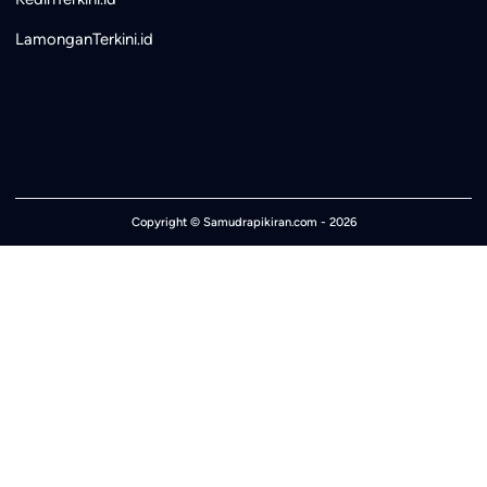
LamonganTerkini.id
Copyright ©
Samudrapikiran.com
- 2026