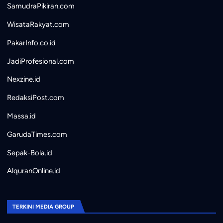
SamudraPikiran.com
WisataRakyat.com
PakarInfo.co.id
JadiProfesional.com
Nexzine.id
RedaksiPost.com
Massa.id
GarudaTimes.com
Sepak-Bola.id
AlquranOnline.id
TERKINI MEDIA GROUP