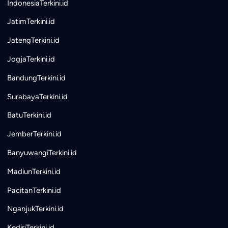
IndonesiaTerkini.id
JatimTerkini.id
JatengTerkini.id
JogjaTerkini.id
BandungTerkini.id
SurabayaTerkini.id
BatuTerkini.id
JemberTerkini.id
BanyuwangiTerkini.id
MadiunTerkini.id
PacitanTerkini.id
NganjukTerkini.id
KediriTerkini.id