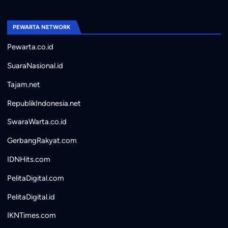
PEWARTA NETWORK
Pewarta.co.id
SuaraNasional.id
Tajam.net
RepublikIndonesia.net
SwaraWarta.co.id
GerbangRakyat.com
IDNHits.com
PelitaDigital.com
PelitaDigital.id
IKNTimes.com