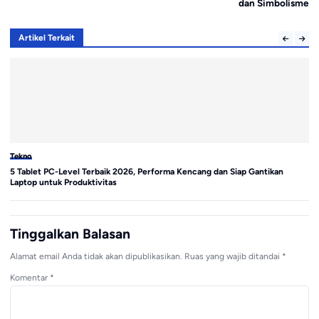
dan Simbolisme
Artikel Terkait
Tekno
Te
5 Tablet PC-Level Terbaik 2026, Performa Kencang dan Siap Gantikan
Sa
Laptop untuk Produktivitas
di
Tinggalkan Balasan
Alamat email Anda tidak akan dipublikasikan.
Ruas yang wajib ditandai
*
Komentar
*