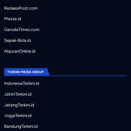
RedaksiPost.com
Massa.id
GarudaTimes.com
Sepak-Bola.id
AlquranOnline.id
TERKINI MEDIA GROUP
IndonesiaTerkini.id
JatimTerkini.id
JatengTerkini.id
JogjaTerkini.id
BandungTerkini.id