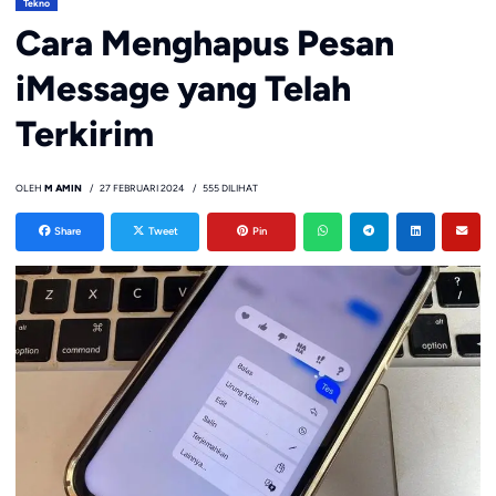
Tekno
Cara Menghapus Pesan
iMessage yang Telah
Terkirim
OLEH
M AMIN
27 FEBRUARI 2024
555 DILIHAT
Share
Tweet
Pin