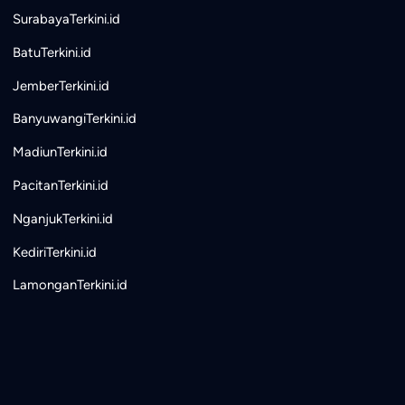
SurabayaTerkini.id
BatuTerkini.id
JemberTerkini.id
BanyuwangiTerkini.id
MadiunTerkini.id
PacitanTerkini.id
NganjukTerkini.id
KediriTerkini.id
LamonganTerkini.id