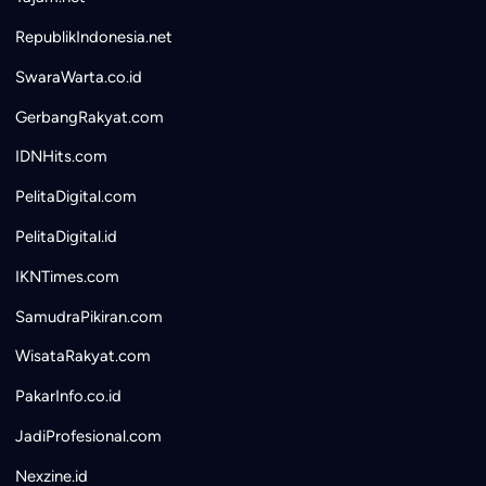
RepublikIndonesia.net
SwaraWarta.co.id
GerbangRakyat.com
IDNHits.com
PelitaDigital.com
PelitaDigital.id
IKNTimes.com
SamudraPikiran.com
WisataRakyat.com
PakarInfo.co.id
JadiProfesional.com
Nexzine.id