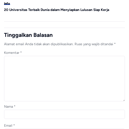
Info
In
20 Universitas Terbaik Dunia dalam Menyiapkan Lulusan Siap Kerja
MP
Tinggalkan Balasan
Alamat email Anda tidak akan dipublikasikan.
Ruas yang wajib ditandai
*
Komentar
*
Nama
*
Email
*