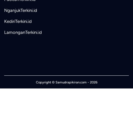
NganjukTerkini.id
KediriTerkini.id
LamonganTerkini.id
Copyright ©
Samudrapikiran.com
- 2026