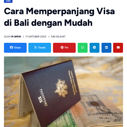
Info
Cara Memperpanjang Visa
di Bali dengan Mudah
OLEH
M AMIN
11 OKTOBER 2023
540 DILIHAT
Share
Tweet
Pin