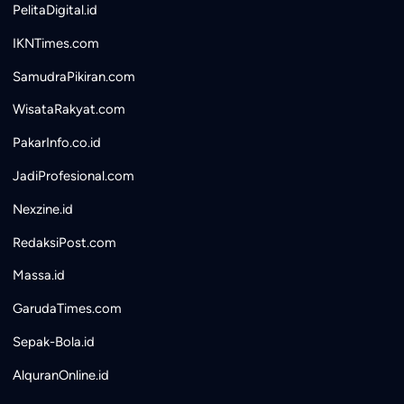
PelitaDigital.id
IKNTimes.com
SamudraPikiran.com
WisataRakyat.com
PakarInfo.co.id
JadiProfesional.com
Nexzine.id
RedaksiPost.com
Massa.id
GarudaTimes.com
Sepak-Bola.id
AlquranOnline.id