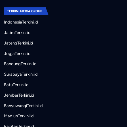
TERKINI MEDIA GROUP
IndonesiaTerkini.id
JatimTerkini.id
JatengTerkini.id
JogjaTerkini.id
BandungTerkini.id
SurabayaTerkini.id
BatuTerkini.id
JemberTerkini.id
BanyuwangiTerkini.id
MadiunTerkini.id
PacitanTerkini.id