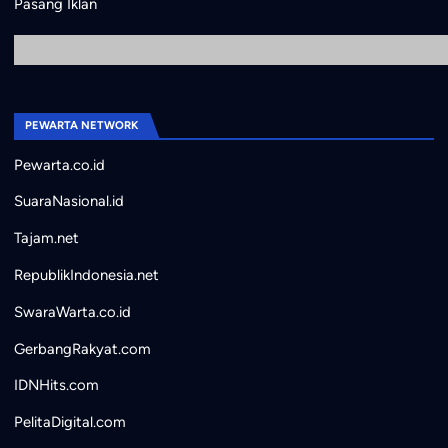
Pasang Iklan
PEWARTA NETWORK
Pewarta.co.id
SuaraNasional.id
Tajam.net
RepublikIndonesia.net
SwaraWarta.co.id
GerbangRakyat.com
IDNHits.com
PelitaDigital.com