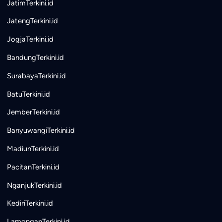
JatimTerkini.id
JatengTerkini.id
JogjaTerkini.id
BandungTerkini.id
SurabayaTerkini.id
BatuTerkini.id
JemberTerkini.id
BanyuwangiTerkini.id
MadiunTerkini.id
PacitanTerkini.id
NganjukTerkini.id
KediriTerkini.id
LamonganTerkini.id