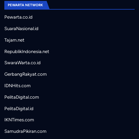
PEWARTA NETWORK
Pewarta.co.id
SuaraNasional.id
Tajam.net
RepublikIndonesia.net
SwaraWarta.co.id
GerbangRakyat.com
IDNHits.com
PelitaDigital.com
PelitaDigital.id
IKNTimes.com
SamudraPikiran.com