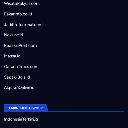
WisataRakyat.com
PakarInfo.co.id
JadiProfesional.com
Nexzine.id
RedaksiPost.com
Massa.id
GarudaTimes.com
Sepak-Bola.id
AlquranOnline.id
TERKINI MEDIA GROUP
IndonesiaTerkini.id