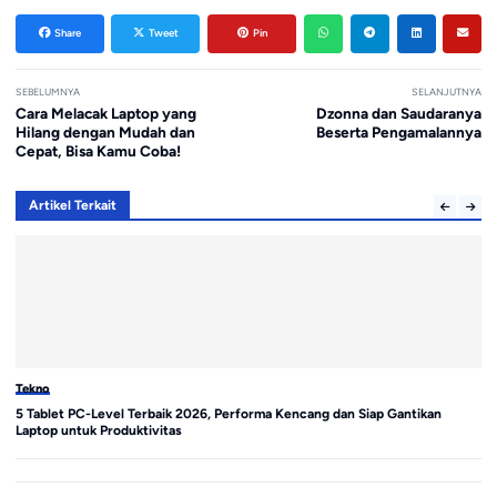
Share
Tweet
Pin
SEBELUMNYA
SELANJUTNYA
Cara Melacak Laptop yang
Dzonna dan Saudaranya
Hilang dengan Mudah dan
Beserta Pengamalannya
Cepat, Bisa Kamu Coba!
Artikel Terkait
Tekno
Te
5 Tablet PC-Level Terbaik 2026, Performa Kencang dan Siap Gantikan
Sa
Laptop untuk Produktivitas
di