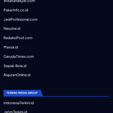
WisataRakyat.com
PakarInfo.co.id
JadiProfesional.com
Nexzine.id
RedaksiPost.com
Massa.id
GarudaTimes.com
Sepak-Bola.id
AlquranOnline.id
TERKINI MEDIA GROUP
IndonesiaTerkini.id
JatimTerkini.id