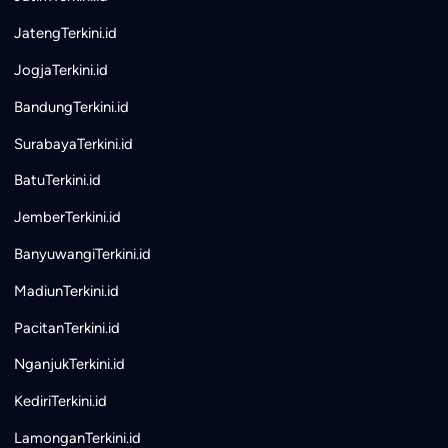
JatengTerkini.id
JogjaTerkini.id
BandungTerkini.id
SurabayaTerkini.id
BatuTerkini.id
JemberTerkini.id
BanyuwangiTerkini.id
MadiunTerkini.id
PacitanTerkini.id
NganjukTerkini.id
KediriTerkini.id
LamonganTerkini.id