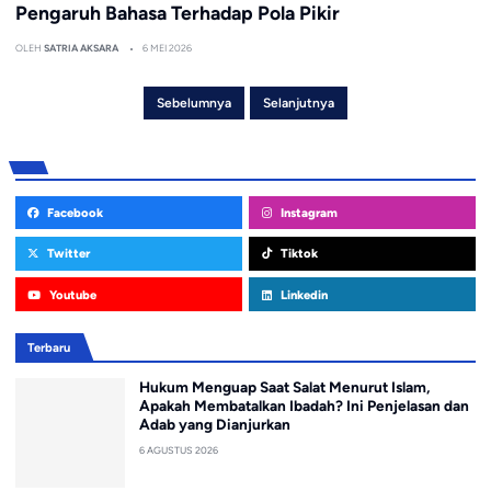
Pengaruh Bahasa Terhadap Pola Pikir
OLEH
SATRIA AKSARA
6 MEI 2026
Sebelumnya
Selanjutnya
Facebook
Instagram
Twitter
Tiktok
Youtube
Linkedin
Terbaru
Hukum Menguap Saat Salat Menurut Islam,
Apakah Membatalkan Ibadah? Ini Penjelasan dan
Adab yang Dianjurkan
6 AGUSTUS 2026