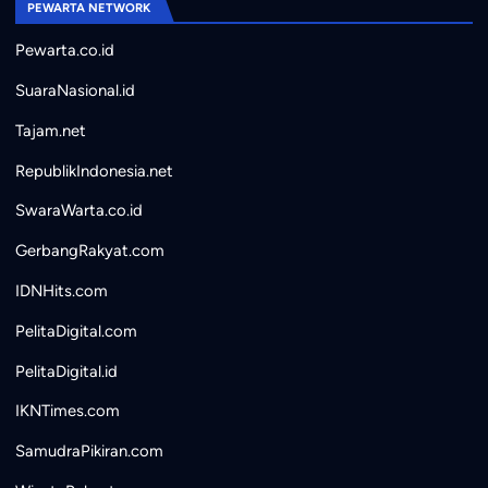
PEWARTA NETWORK
Pewarta.co.id
SuaraNasional.id
Tajam.net
RepublikIndonesia.net
SwaraWarta.co.id
GerbangRakyat.com
IDNHits.com
PelitaDigital.com
PelitaDigital.id
IKNTimes.com
SamudraPikiran.com