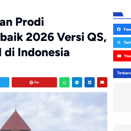
an Prodi
Fac
baik 2026 Versi QS,
Twi
 di Indonesia
You
Terbar
Pin