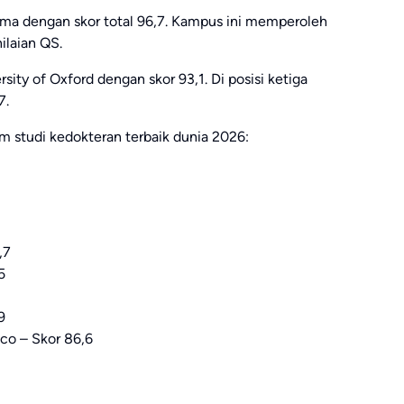
tama dengan skor total 96,7. Kampus ini memperoleh
ilaian QS.
rsity of Oxford
dengan skor 93,1. Di posisi ketiga
7.
m studi kedokteran terbaik dunia 2026:
,7
5
9
sco
– Skor 86,6