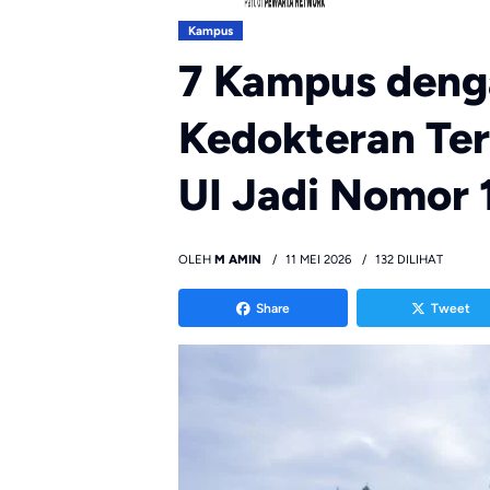
Kampus
7 Kampus deng
Kedokteran Ter
UI Jadi Nomor 1
OLEH
M AMIN
11 MEI 2026
132 DILIHAT
Share
Tweet