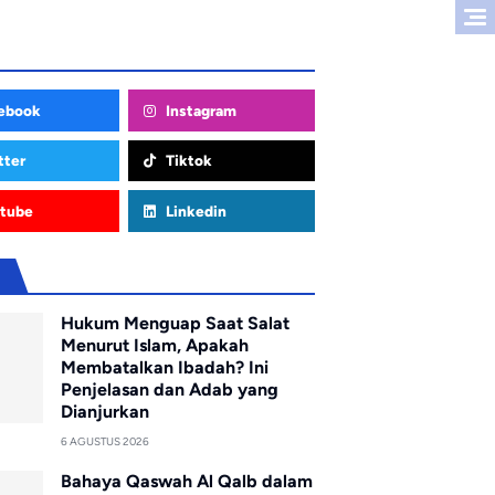
ebook
Instagram
tter
Tiktok
tube
Linkedin
u
Hukum Menguap Saat Salat
Menurut Islam, Apakah
Membatalkan Ibadah? Ini
Penjelasan dan Adab yang
Dianjurkan
6 AGUSTUS 2026
Bahaya Qaswah Al Qalb dalam