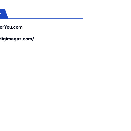
r
orYou.com
/digimagaz.com/