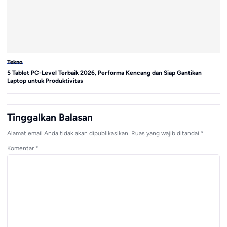
Tekno
Te
5 Tablet PC-Level Terbaik 2026, Performa Kencang dan Siap Gantikan
Sa
Laptop untuk Produktivitas
di
Tinggalkan Balasan
Alamat email Anda tidak akan dipublikasikan.
Ruas yang wajib ditandai
*
Komentar
*