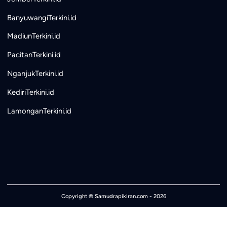
BanyuwangiTerkini.id
MadiunTerkini.id
PacitanTerkini.id
NganjukTerkini.id
KediriTerkini.id
LamonganTerkini.id
Copyright ©
Samudrapikiran.com
- 2026