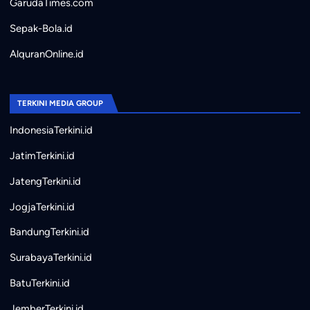
GarudaTimes.com
Sepak-Bola.id
AlquranOnline.id
TERKINI MEDIA GROUP
IndonesiaTerkini.id
JatimTerkini.id
JatengTerkini.id
JogjaTerkini.id
BandungTerkini.id
SurabayaTerkini.id
BatuTerkini.id
JemberTerkini.id