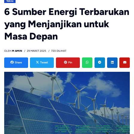
Tekno
6 Sumber Energi Terbarukan
yang Menjanjikan untuk
Masa Depan
OLEH
M AMIN
29 MARET 2025
720 DILIHAT
Share
Tweet
Pin