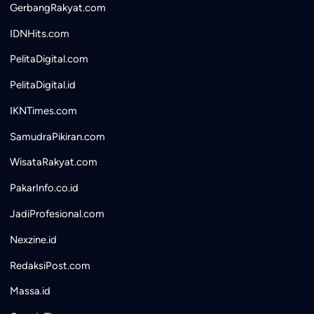
GerbangRakyat.com
IDNHits.com
PelitaDigital.com
PelitaDigital.id
IKNTimes.com
SamudraPikiran.com
WisataRakyat.com
PakarInfo.co.id
JadiProfesional.com
Nexzine.id
RedaksiPost.com
Massa.id