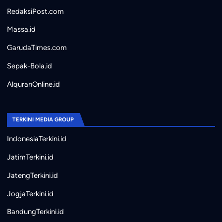
RedaksiPost.com
Massa.id
GarudaTimes.com
Sepak-Bola.id
AlquranOnline.id
TERKINI MEDIA GROUP
IndonesiaTerkini.id
JatimTerkini.id
JatengTerkini.id
JogjaTerkini.id
BandungTerkini.id