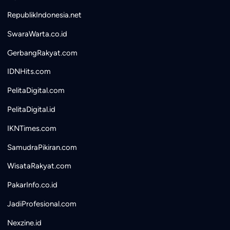
RepublikIndonesia.net
SwaraWarta.co.id
GerbangRakyat.com
IDNHits.com
PelitaDigital.com
PelitaDigital.id
IKNTimes.com
SamudraPikiran.com
WisataRakyat.com
PakarInfo.co.id
JadiProfesional.com
Nexzine.id