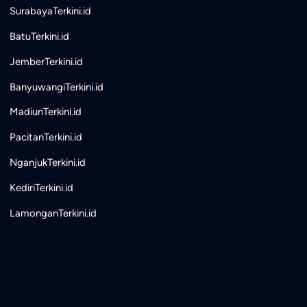
SurabayaTerkini.id
BatuTerkini.id
JemberTerkini.id
BanyuwangiTerkini.id
MadiunTerkini.id
PacitanTerkini.id
NganjukTerkini.id
KediriTerkini.id
LamonganTerkini.id