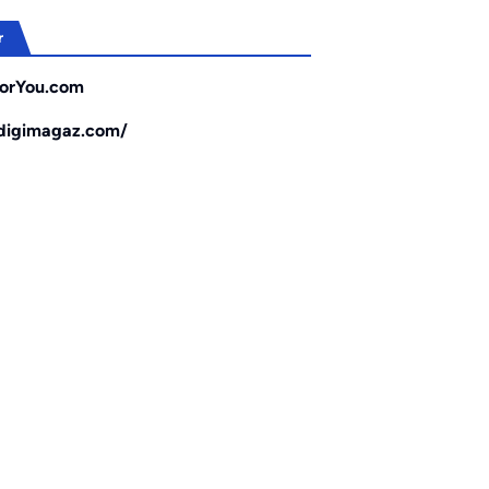
r
orYou.com
/digimagaz.com/