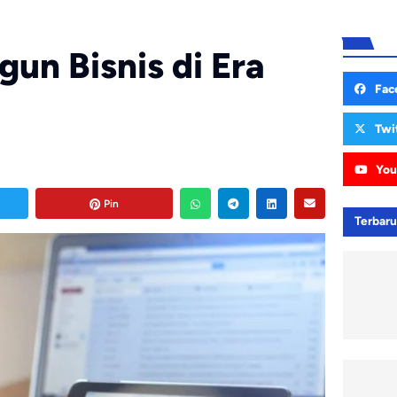
un Bisnis di Era
Fac
Twi
You
Pin
Terbar