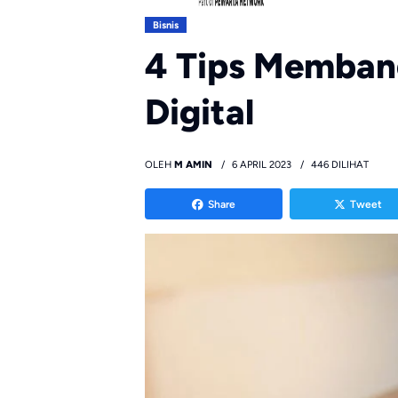
Bisnis
4 Tips Membang
Digital
OLEH
M AMIN
6 APRIL 2023
446 DILIHAT
Share
Tweet