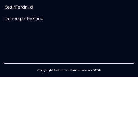
KediriTerkini.id
LamonganTerkini.id
Copyright ©
Samudrapikiran.com
- 2026