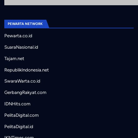
PEWARTA NETWORK
Pewarta.co.id
SuaraNasional.id
Tajam.net
RepublikIndonesia.net
SwaraWarta.co.id
GerbangRakyat.com
IDNHits.com
PelitaDigital.com
PelitaDigital.id
IKNTimes.com