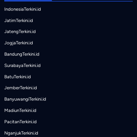
IndonesiaTerkini.id
JatimTerkini.id
JatengTerkini.id
JogjaTerkini.id
BandungTerkini.id
SurabayaTerkini.id
BatuTerkini.id
JemberTerkini.id
BanyuwangiTerkini.id
MadiunTerkini.id
PacitanTerkini.id
NganjukTerkini.id