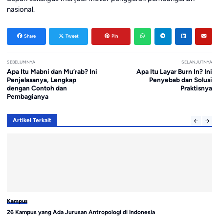
nasional.
Share
Tweet
Pin
SEBELUMNYA
SELANJUTNYA
Apa Itu Mabni dan Mu’rab? Ini
Apa Itu Layar Burn In? Ini
Penjelasanya, Lengkap
Penyebab dan Solusi
dengan Contoh dan
Praktisnya
Pembagianya
Artikel Terkait
Kampus
K
26 Kampus yang Ada Jurusan Antropologi di Indonesia
Ci