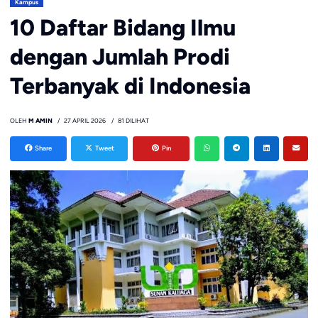
Kampus
10 Daftar Bidang Ilmu
dengan Jumlah Prodi
Terbanyak di Indonesia
OLEH
M AMIN
27 APRIL 2026
81 DILIHAT
Share
Tweet
Pin