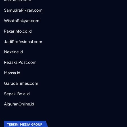
SamudraPikiran.com
WisataRakyat.com
PakarInfo.co.id
JadiProfesional.com
Nexzine.id
RedaksiPost.com
Massa.id
GarudaTimes.com
Sepak-Bola.id
AlquranOnline.id
TERKINI MEDIA GROUP