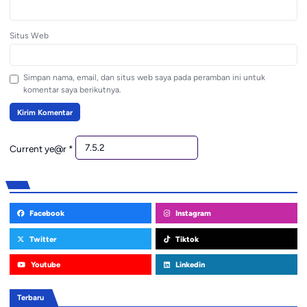
Situs Web
Simpan nama, email, dan situs web saya pada peramban ini untuk
komentar saya berikutnya.
Current ye@r
*
Facebook
Instagram
Twitter
Tiktok
Youtube
Linkedin
Terbaru