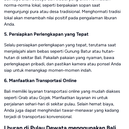
norma-norma lokal, seperti berpakaian sopan saat
mengunjungi pura atau desa tradisional. Menghormati tradisi
lokal akan menambah nilai positif pada pengalaman liburan
Anda.
5. Persiapkan Perlengkapan yang Tepat
Selalu persiapkan perlengkapan yang tepat, terutama saat
menjelajahi alam bebas seperti Gunung Batur atau hutan-
hutan di sekitar Bali. Pakailah pakaian yang nyaman, bawa
perlengkapan pribadi, dan pastikan kamera atau ponsel Anda
siap untuk menangkap momen-momen indah.
6. Manfaatkan Transportasi Online
Bali memiliki layanan transportasi online yang mudah diakses
seperti Grab atau Gojek. Manfaatkan layanan ini untuk
perjalanan sehari-hari di sekitar pulau. Selain hemat biaya,
Anda juga dapat menghindari tawar-menawar yang kadang
terjadi di transportasi konvensional.
Lburan di Pulau Dewata menggunakan Bali