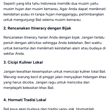
Seperti yang kita tahu Indonesia memiliki dua musim yaitu
musim hujan dan musim kemarau. Agar Anda dapat menikmati
keindahan pulau ini tanpa hujan mengganggu, pertimbangkan
untuk mengunjungi Bali selama musim kemarau.
2. Rencanakan Itinerary dengan Bijak
Rencanakan itinerary harian Anda dengan bijak. Jangan terlalu
penuh dengan aktivitas sehingga Anda kelelahan. Beri waktu
untuk bersantai dan menikmati keindahan alam atau budaya di
sekitar Anda.
3. Cicipi Kuliner Lokal
Jangan lewatkan kesempatan untuk mencicipi kuliner lokal Bali.
Warung-warung kecil di pinggir jalan menyajikan hidangan khas
yang harus dicoba. Jangan ragu untuk mencoba dan
menjelajahi kelezatan khas Bali.
4. Hormati Tradisi Lokal
Bali kaya akan budaya dan tradisi yang unik. Hormatilah