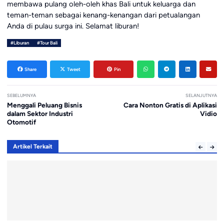
membawa pulang oleh-oleh khas Bali untuk keluarga dan
teman-teman sebagai kenang-kenangan dari petualangan
Anda di pulau surga ini. Selamat liburan!
#Liburan
#Tour Bali
Share
Tweet
Pin
SEBELUMNYA
SELANJUTNYA
Menggali Peluang Bisnis
Cara Nonton Gratis di Aplikasi
dalam Sektor Industri
Vidio
Otomotif
Artikel Terkait