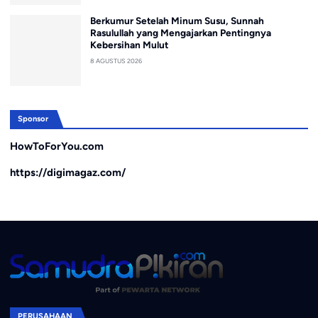
Berkumur Setelah Minum Susu, Sunnah
Rasulullah yang Mengajarkan Pentingnya
Kebersihan Mulut
8 AGUSTUS 2026
Sponsor
HowToForYou.com
https://digimagaz.com/
PERUSAHAAN