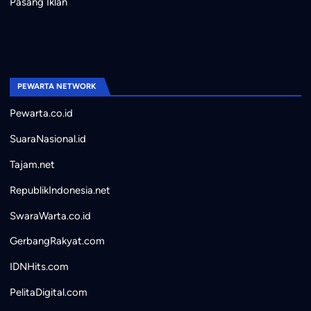
Pasang Iklan
PEWARTA NETWORK
Pewarta.co.id
SuaraNasional.id
Tajam.net
RepublikIndonesia.net
SwaraWarta.co.id
GerbangRakyat.com
IDNHits.com
PelitaDigital.com