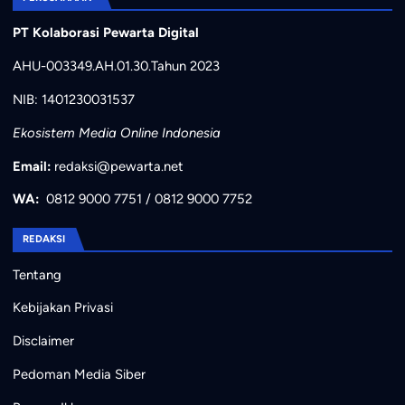
PT Kolaborasi Pewarta Digital
AHU-003349.AH.01.30.Tahun 2023
NIB: 1401230031537
Ekosistem Media Online Indonesia
Email:
redaksi@pewarta.net
WA:
0812 9000 7751
/
0812 9000 7752
REDAKSI
Tentang
Kebijakan Privasi
Disclaimer
Pedoman Media Siber