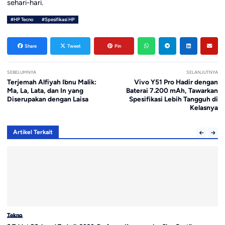
sehari-hari.
#HP Tecno
#Spesifikasi HP
Share
Tweet
Pin
SEBELUMNYA
SELANJUTNYA
Terjemah Alfiyah Ibnu Malik:
Vivo Y51 Pro Hadir dengan
Ma, La, Lata, dan In yang
Baterai 7.200 mAh, Tawarkan
Diserupakan dengan Laisa
Spesifikasi Lebih Tangguh di
Kelasnya
Artikel Terkait
Tekno
Te