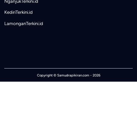
NganjukTerkini.id
KediriTerkini.id
LamonganTerkini.id
Copyright ©
Samudrapikiran.com
- 2026