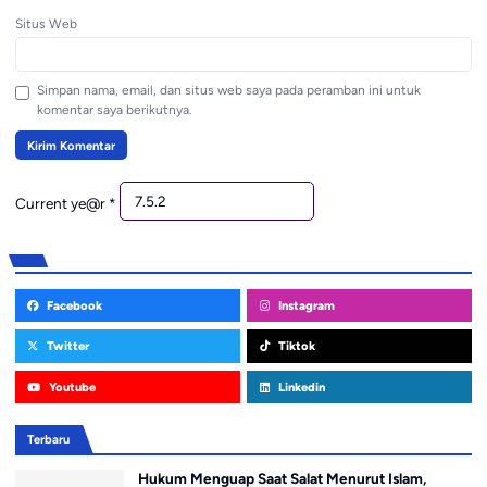
Situs Web
Simpan nama, email, dan situs web saya pada peramban ini untuk
komentar saya berikutnya.
Current ye@r
*
Facebook
Instagram
Twitter
Tiktok
Youtube
Linkedin
Terbaru
Hukum Menguap Saat Salat Menurut Islam,