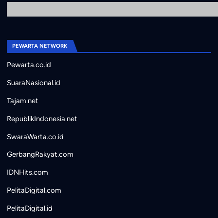
PEWARTA NETWORK
Pewarta.co.id
SuaraNasional.id
Tajam.net
RepublikIndonesia.net
SwaraWarta.co.id
GerbangRakyat.com
IDNHits.com
PelitaDigital.com
PelitaDigital.id