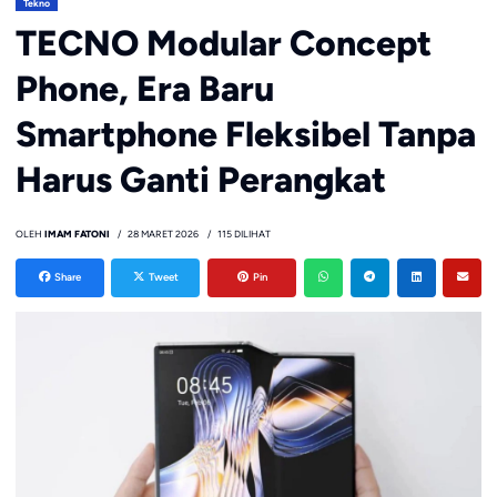
Tekno
TECNO Modular Concept
Phone, Era Baru
Smartphone Fleksibel Tanpa
Harus Ganti Perangkat
OLEH
IMAM FATONI
28 MARET 2026
115 DILIHAT
Share
Tweet
Pin