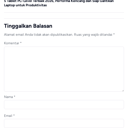
5 Tablet PC-Level Terbaik 2026, Performa Kencang dan Siap Gantikan
Sa
Laptop untuk Produktivitas
di
Tinggalkan Balasan
Alamat email Anda tidak akan dipublikasikan.
Ruas yang wajib ditandai
*
Komentar
*
Nama
*
Email
*