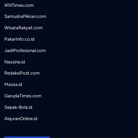
IKNTimes.com
SamudraPikiran.com
WisataRakyat.com
PakarInfo.co.id
JadiProfesional.com
Nexzine.id
RedaksiPost.com
Massa.id
GarudaTimes.com
Sepak-Bola.id
AlquranOnline.id