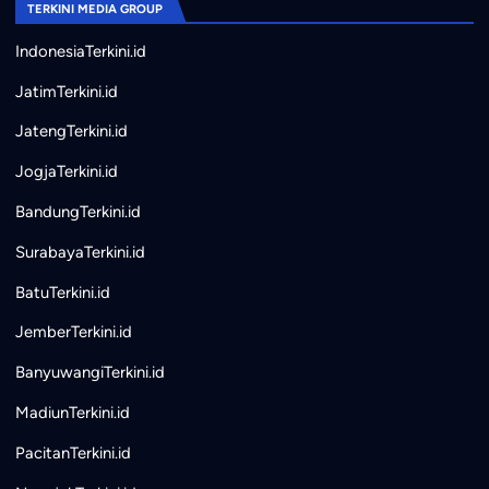
TERKINI MEDIA GROUP
IndonesiaTerkini.id
JatimTerkini.id
JatengTerkini.id
JogjaTerkini.id
BandungTerkini.id
SurabayaTerkini.id
BatuTerkini.id
JemberTerkini.id
BanyuwangiTerkini.id
MadiunTerkini.id
PacitanTerkini.id