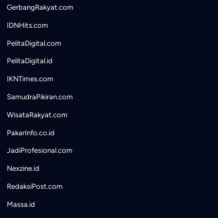
GerbangRakyat.com
IDNHits.com
PelitaDigital.com
PelitaDigital.id
IKNTimes.com
SamudraPikiran.com
WisataRakyat.com
PakarInfo.co.id
JadiProfesional.com
Nexzine.id
RedaksiPost.com
Massa.id