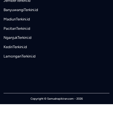
JemberTerkini.id
BanyuwangiTerkini.id
MadiunTerkini.id
PacitanTerkini.id
NganjukTerkini.id
KediriTerkini.id
LamonganTerkini.id
Copyright ©
Samudrapikiran.com
- 2026