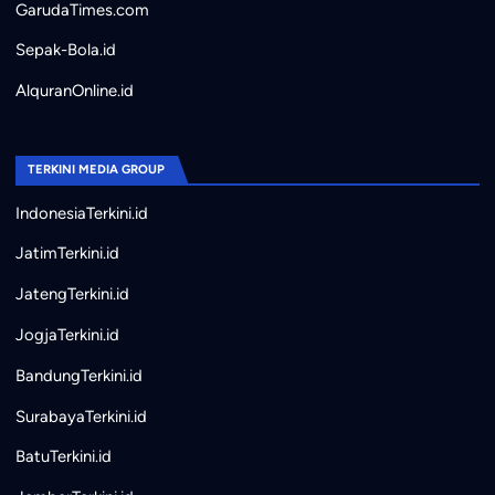
GarudaTimes.com
Sepak-Bola.id
AlquranOnline.id
TERKINI MEDIA GROUP
IndonesiaTerkini.id
JatimTerkini.id
JatengTerkini.id
JogjaTerkini.id
BandungTerkini.id
SurabayaTerkini.id
BatuTerkini.id