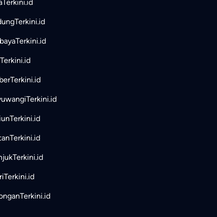
aTerkini.id
ungTerkini.id
bayaTerkini.id
Terkini.id
erTerkini.id
uwangiTerkini.id
unTerkini.id
tanTerkini.id
jukTerkini.id
iTerkini.id
nganTerkini.id