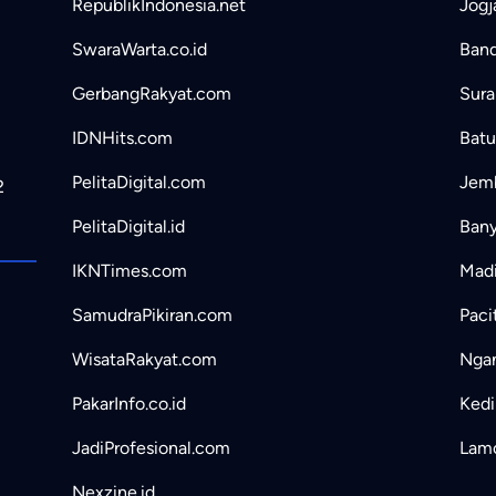
RepublikIndonesia.net
Jogj
SwaraWarta.co.id
Band
GerbangRakyat.com
Sura
IDNHits.com
Batu
PelitaDigital.com
Jemb
2
PelitaDigital.id
Bany
IKNTimes.com
Madi
SamudraPikiran.com
Paci
WisataRakyat.com
Ngan
PakarInfo.co.id
Kedir
JadiProfesional.com
Lamo
Nexzine.id