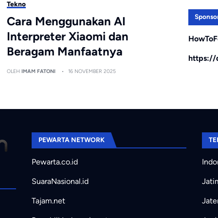
Tekno
Sponso
Cara Menggunakan AI
Interpreter Xiaomi dan
HowToF
Beragam Manfaatnya
https:/
OLEH
IMAM FATONI
16 NOVEMBER 2025
PEWARTA NETWORK
TE
Pewarta.co.id
Indo
SuaraNasional.id
Jati
Tajam.net
Jate