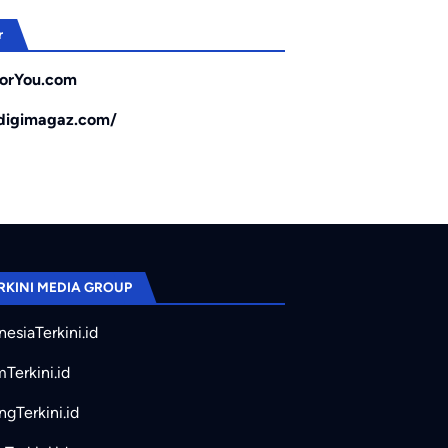
r
orYou.com
/digimagaz.com/
RKINI MEDIA GROUP
nesiaTerkini.id
mTerkini.id
ngTerkini.id