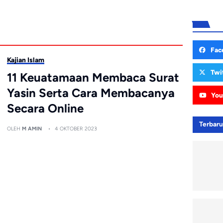
Fac
Kajian Islam
Twi
11 Keuatamaan Membaca Surat
Yasin Serta Cara Membacanya
You
Secara Online
Terbar
OLEH
M AMIN
4 OKTOBER 2023