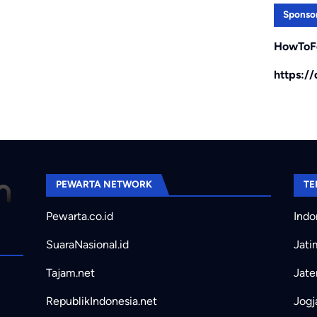
Sponso
HowToF
https:/
PEWARTA NETWORK
TE
Pewarta.co.id
Indo
SuaraNasional.id
Jati
Tajam.net
Jate
RepublikIndonesia.net
Jogj