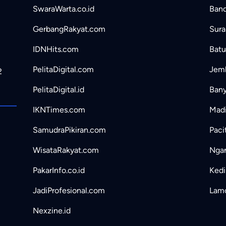
SwaraWarta.co.id
Band
GerbangRakyat.com
Sura
IDNHits.com
Batu
PelitaDigital.com
Jemb
2
PelitaDigital.id
Bany
IKNTimes.com
Madi
SamudraPikiran.com
Paci
WisataRakyat.com
Ngan
PakarInfo.co.id
Kedir
JadiProfesional.com
Lamo
Nexzine.id