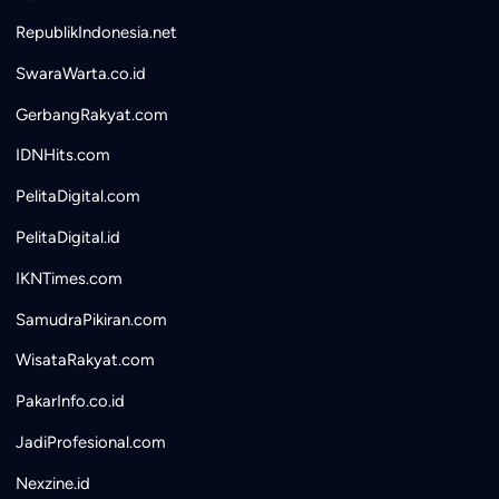
RepublikIndonesia.net
SwaraWarta.co.id
GerbangRakyat.com
IDNHits.com
PelitaDigital.com
PelitaDigital.id
IKNTimes.com
SamudraPikiran.com
WisataRakyat.com
PakarInfo.co.id
JadiProfesional.com
Nexzine.id