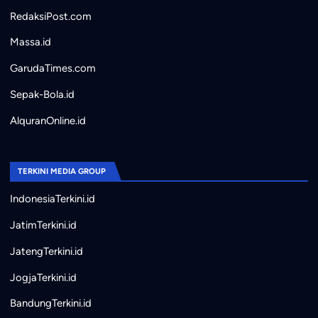
RedaksiPost.com
Massa.id
GarudaTimes.com
Sepak-Bola.id
AlquranOnline.id
TERKINI MEDIA GROUP
IndonesiaTerkini.id
JatimTerkini.id
JatengTerkini.id
JogjaTerkini.id
BandungTerkini.id