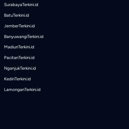
SurabayaTerkini.id
BatuTerkini.id
JemberTerkini.id
BanyuwangiTerkini.id
MadiunTerkini.id
PacitanTerkini.id
NganjukTerkini.id
KediriTerkini.id
LamonganTerkini.id