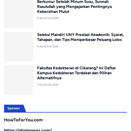
Berkumur Setelah Minum Susu, Sunnah
Rasulullah yang Mengajarkan Pentingnya
Kebersihan Mulut
8 AGUSTUS 2026
Seleksi Mandiri UNY Prestasi Akademik: Syarat,
Tahapan, dan Tips Memperbesar Peluang Lolos
8 AGUSTUS 2026
Fakultas Kedokteran di Cikarang? Ini Daftar
Kampus Kedokteran Terdekat dan Pilihan
Alternatifnya
7 AGUSTUS 2026
Sponsor
HowToForYou.com
https://digimagaz.com/