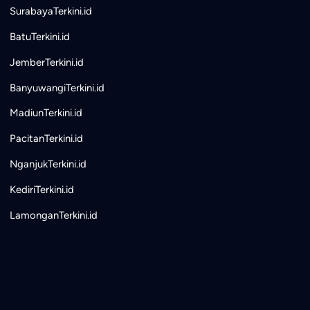
SurabayaTerkini.id
BatuTerkini.id
JemberTerkini.id
BanyuwangiTerkini.id
MadiunTerkini.id
PacitanTerkini.id
NganjukTerkini.id
KediriTerkini.id
LamonganTerkini.id