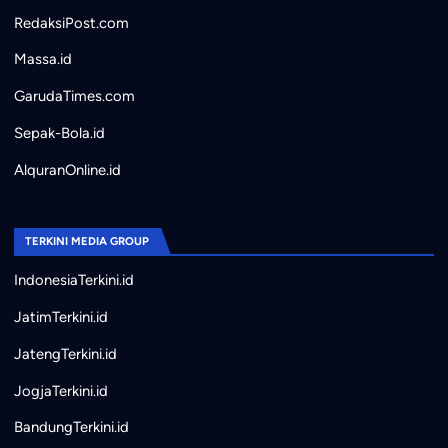
RedaksiPost.com
Massa.id
GarudaTimes.com
Sepak-Bola.id
AlquranOnline.id
TERKINI MEDIA GROUP
IndonesiaTerkini.id
JatimTerkini.id
JatengTerkini.id
JogjaTerkini.id
BandungTerkini.id