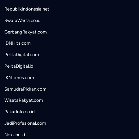
RepublikIndonesia.net
SwaraWarta.co.id
GerbangRakyat.com
IDNHits.com
PelitaDigital.com
PelitaDigital.id
IKNTimes.com
SamudraPikiran.com
WisataRakyat.com
PakarInfo.co.id
JadiProfesional.com
Nexzine.id