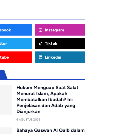
ebook
Instagram
tter
Tiktok
tube
Linkedin
u
Hukum Menguap Saat Salat
Menurut Islam, Apakah
Membatalkan Ibadah? Ini
Penjelasan dan Adab yang
Dianjurkan
6 AGUSTUS 2026
Bahaya Qaswah Al Qalb dalam