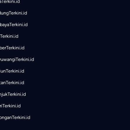
aTerkini.id
ungTerkini.id
bayaTerkini.id
Terkini.id
erTerkini.id
uwangiTerkini.id
unTerkini.id
tanTerkini.id
jukTerkini.id
iTerkini.id
nganTerkini.id