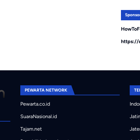
Sponso
HowToF
https:/
PEWARTA NETWORK
TE
Pewarta.co.id
Indo
SuaraNasional.id
Jati
Tajam.net
Jate