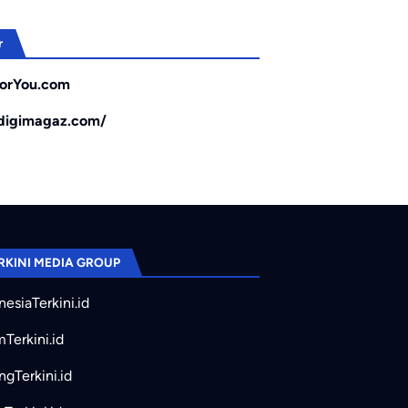
r
orYou.com
/digimagaz.com/
RKINI MEDIA GROUP
nesiaTerkini.id
mTerkini.id
ngTerkini.id