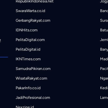
RepublikIndonesia.net
Jogj
SwaraWarta.co.id
Band
GerbangRakyat.com
Sura
IDNHits.com
Batu
PelitaDigital.com
Jemb
2
PelitaDigital.id
Bany
IKNTimes.com
Madi
SamudraPikiran.com
Paci
WisataRakyat.com
Ngan
PakarInfo.co.id
Kedir
JadiProfesional.com
Lamo
Nexzine.id