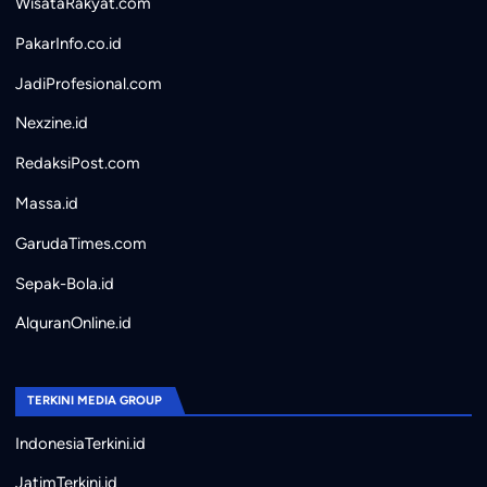
WisataRakyat.com
PakarInfo.co.id
JadiProfesional.com
Nexzine.id
RedaksiPost.com
Massa.id
GarudaTimes.com
Sepak-Bola.id
AlquranOnline.id
TERKINI MEDIA GROUP
IndonesiaTerkini.id
JatimTerkini.id