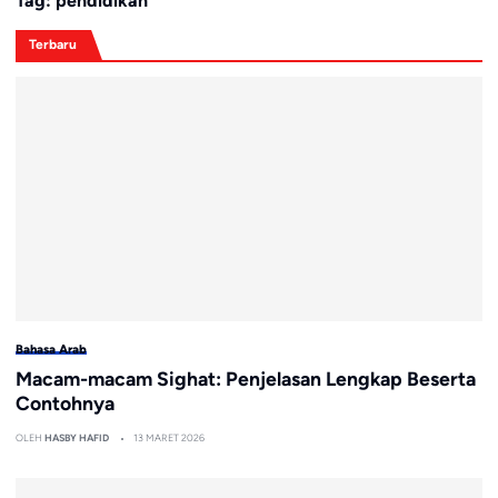
Tag:
pendidikan
Terbaru
Bahasa Arab
Macam-macam Sighat: Penjelasan Lengkap Beserta
Contohnya
OLEH
HASBY HAFID
13 MARET 2026