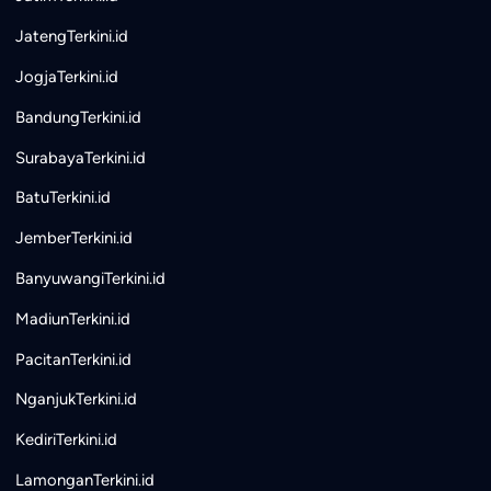
JatengTerkini.id
JogjaTerkini.id
BandungTerkini.id
SurabayaTerkini.id
BatuTerkini.id
JemberTerkini.id
BanyuwangiTerkini.id
MadiunTerkini.id
PacitanTerkini.id
NganjukTerkini.id
KediriTerkini.id
LamonganTerkini.id