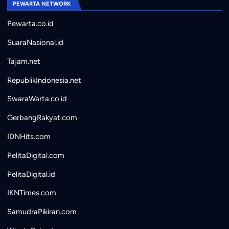
PEWARTA NETWORK
Pewarta.co.id
SuaraNasional.id
Tajam.net
RepublikIndonesia.net
SwaraWarta.co.id
GerbangRakyat.com
IDNHits.com
PelitaDigital.com
PelitaDigital.id
IKNTimes.com
SamudraPikiran.com