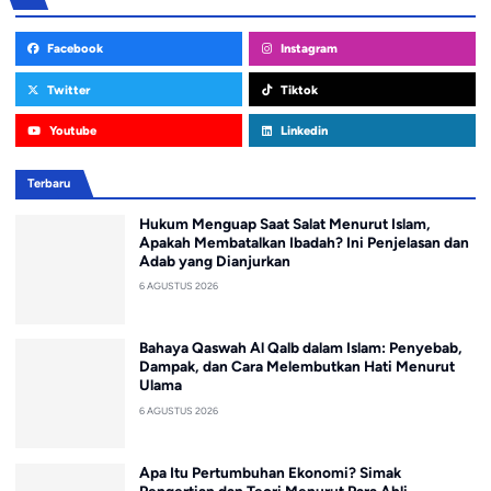
Facebook
Instagram
Twitter
Tiktok
Youtube
Linkedin
Terbaru
Hukum Menguap Saat Salat Menurut Islam,
Apakah Membatalkan Ibadah? Ini Penjelasan dan
Adab yang Dianjurkan
6 AGUSTUS 2026
Bahaya Qaswah Al Qalb dalam Islam: Penyebab,
Dampak, dan Cara Melembutkan Hati Menurut
Ulama
6 AGUSTUS 2026
Apa Itu Pertumbuhan Ekonomi? Simak
Pengertian dan Teori Menurut Para Ahli