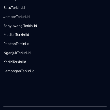
BatuTerkini.id
JemberTerkini.id
BanyuwangiTerkini.id
MadiunTerkini.id
PacitanTerkini.id
NganjukTerkini.id
KediriTerkini.id
LamonganTerkini.id