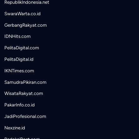
RepublikIndonesia.net
SwaraWarta.co.id
GerbangRakyat.com
IDNHits.com
PelitaDigital.com
PelitaDigital.id
IKNTimes.com
SamudraPikiran.com
WisataRakyat.com
PakarInfo.co.id
JadiProfesional.com
Nexzine.id