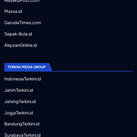
RedaksiPost.com
Massa.id
GarudaTimes.com
Sepak-Bola.id
AlquranOnline.id
TERKINI MEDIA GROUP
IndonesiaTerkini.id
JatimTerkini.id
JatengTerkini.id
JogjaTerkini.id
BandungTerkini.id
SurabayaTerkini.id