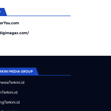
r
orYou.com
/digimagaz.com/
RKINI MEDIA GROUP
nesiaTerkini.id
mTerkini.id
ngTerkini.id