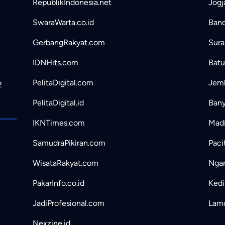
RepublikIndonesia.net
Jogj
SwaraWarta.co.id
Band
GerbangRakyat.com
Sura
IDNHits.com
Batu
PelitaDigital.com
Jemb
2
PelitaDigital.id
Bany
IKNTimes.com
Madi
SamudraPikiran.com
Paci
WisataRakyat.com
Ngan
PakarInfo.co.id
Kedir
JadiProfesional.com
Lamo
Nexzine.id