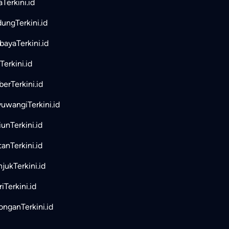
aTerkini.id
ungTerkini.id
bayaTerkini.id
Terkini.id
erTerkini.id
uwangiTerkini.id
unTerkini.id
tanTerkini.id
jukTerkini.id
iTerkini.id
nganTerkini.id