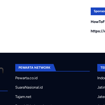
Sponso
HowToF
https:/
PEWARTA NETWORK
TE
Pewarta.co.id
Indo
SuaraNasional.id
Jati
Tajam.net
Jate