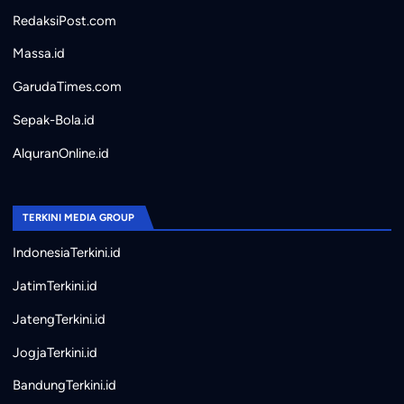
RedaksiPost.com
Massa.id
GarudaTimes.com
Sepak-Bola.id
AlquranOnline.id
TERKINI MEDIA GROUP
IndonesiaTerkini.id
JatimTerkini.id
JatengTerkini.id
JogjaTerkini.id
BandungTerkini.id