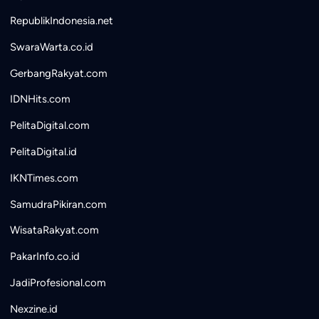
RepublikIndonesia.net
SwaraWarta.co.id
GerbangRakyat.com
IDNHits.com
PelitaDigital.com
PelitaDigital.id
IKNTimes.com
SamudraPikiran.com
WisataRakyat.com
PakarInfo.co.id
JadiProfesional.com
Nexzine.id