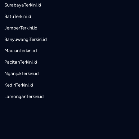
SurabayaTerkini.id
BatuTerkini.id
JemberTerkini.id
BanyuwangiTerkini.id
MadiunTerkini.id
PacitanTerkini.id
NganjukTerkini.id
KediriTerkini.id
LamonganTerkini.id