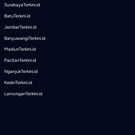
SurabayaTerkini.id
BatuTerkini.id
JemberTerkini.id
BanyuwangiTerkini.id
MadiunTerkini.id
PacitanTerkini.id
NganjukTerkini.id
KediriTerkini.id
LamonganTerkini.id