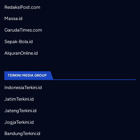
RedaksiPost.com
Massa.id
GarudaTimes.com
Sepak-Bola.id
AlquranOnline.id
TERKINI MEDIA GROUP
IndonesiaTerkini.id
JatimTerkini.id
JatengTerkini.id
JogjaTerkini.id
BandungTerkini.id