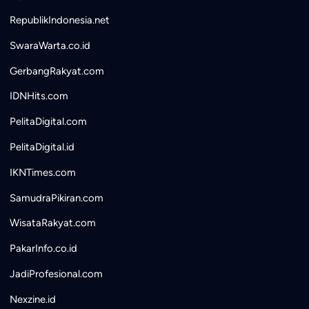
RepublikIndonesia.net
SwaraWarta.co.id
GerbangRakyat.com
IDNHits.com
PelitaDigital.com
PelitaDigital.id
IKNTimes.com
SamudraPikiran.com
WisataRakyat.com
PakarInfo.co.id
JadiProfesional.com
Nexzine.id