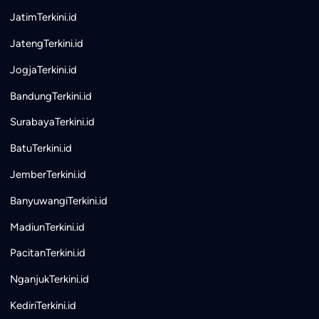
JatimTerkini.id
JatengTerkini.id
JogjaTerkini.id
BandungTerkini.id
SurabayaTerkini.id
BatuTerkini.id
JemberTerkini.id
BanyuwangiTerkini.id
MadiunTerkini.id
PacitanTerkini.id
NganjukTerkini.id
KediriTerkini.id