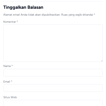
Tinggalkan Balasan
Alamat email Anda tidak akan dipublikasikan.
Ruas yang wajib ditandai
*
Komentar
*
Nama
*
Email
*
Situs Web