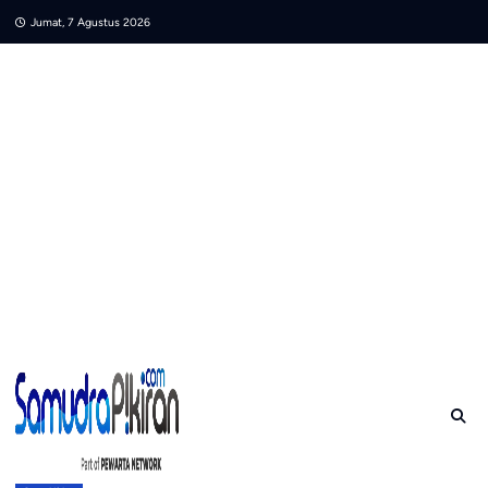
Skip
Jumat, 7 Agustus 2026
to
content