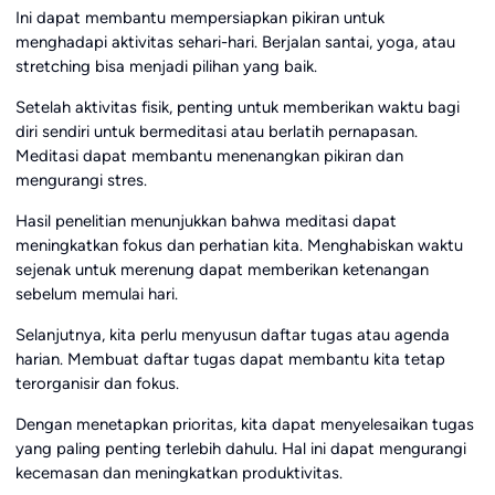
Ini dapat membantu mempersiapkan pikiran untuk
menghadapi aktivitas sehari-hari. Berjalan santai, yoga, atau
stretching bisa menjadi pilihan yang baik.
Setelah aktivitas fisik, penting untuk memberikan waktu bagi
diri sendiri untuk bermeditasi atau berlatih pernapasan.
Meditasi dapat membantu menenangkan pikiran dan
mengurangi stres.
Hasil penelitian menunjukkan bahwa meditasi dapat
meningkatkan fokus dan perhatian kita. Menghabiskan waktu
sejenak untuk merenung dapat memberikan ketenangan
sebelum memulai hari.
Selanjutnya, kita perlu menyusun daftar tugas atau agenda
harian. Membuat daftar tugas dapat membantu kita tetap
terorganisir dan fokus.
Dengan menetapkan prioritas, kita dapat menyelesaikan tugas
yang paling penting terlebih dahulu. Hal ini dapat mengurangi
kecemasan dan meningkatkan produktivitas.