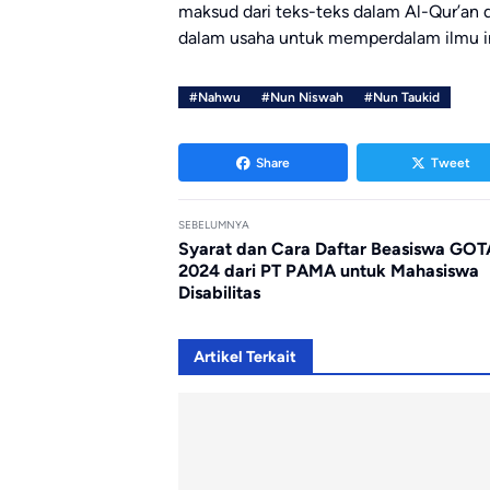
maksud dari teks-teks dalam Al-Qur’an 
dalam usaha untuk memperdalam ilmu in
#Nahwu
#Nun Niswah
#Nun Taukid
Share
Tweet
SEBELUMNYA
Syarat dan Cara Daftar Beasiswa GOT
2024 dari PT PAMA untuk Mahasiswa
Disabilitas
Artikel Terkait