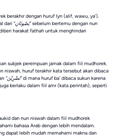
rek berakhir dengan huruf lyn (alif, wawu, ya’).
l dari
“يَصُونَانِ”
sebelum bertemu dengan nun
n diberi harakat fathah untuk menghindari
an subjek perempuan jamak dalam fiil mudhorek.
 niswah, huruf terakhir kata tersebut akan dibaca
an
“تَضْرِبْنَ”
di mana huruf ba’ dibaca sukun karena
ga berlaku dalam fiil amr (kata perintah), seperti
kid dan nun niswah dalam fiil mudhorek
ahami bahasa Arab dengan lebih mendalam.
ang dapat lebih mudah memahami makna dan