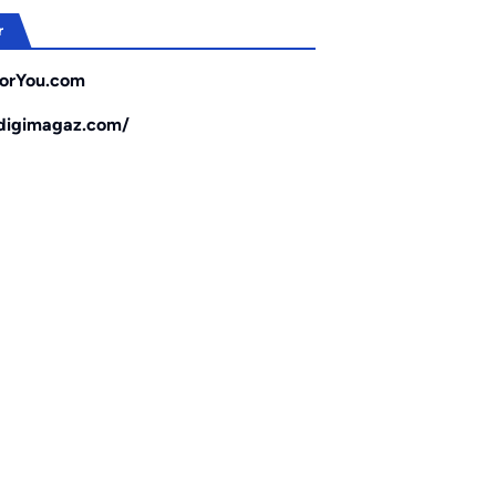
r
orYou.com
/digimagaz.com/