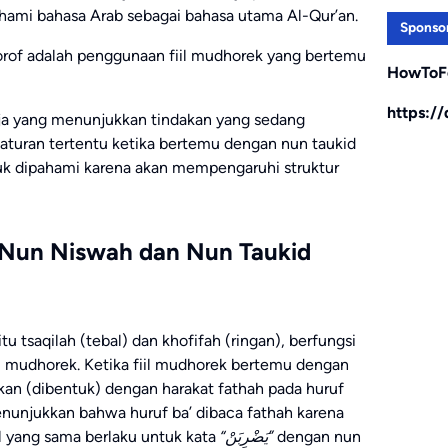
mi bahasa Arab sebagai bahasa utama Al-Qur’an.
Sponso
orof adalah penggunaan fiil mudhorek yang bertemu
HowToF
https:/
rja yang menunjukkan tindakan yang sedang
 aturan tertentu ketika bertemu dengan nun taukid
tuk dipahami karena akan mempengaruhi struktur
Nun Niswah dan Nun Taukid
itu tsaqilah (tebal) dan khofifah (ringan), berfungsi
l mudhorek. Ketika fiil mudhorek bertemu dengan
ikan (dibentuk) dengan harakat fathah pada huruf
unjukkan bahwa huruf ba’ dibaca fathah karena
l yang sama berlaku untuk kata
“يَضْرِبَنْ”
dengan nun