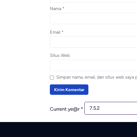
Nama
*
Email
*
Situs Web
Simpan nama, email, dan situs web saya 
Current ye@r
*