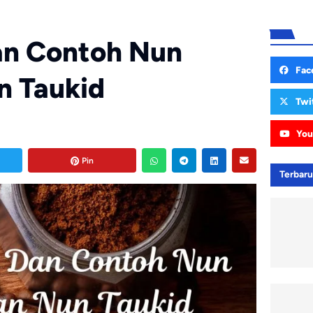
n Contoh Nun
Fac
n Taukid
Twi
You
Pin
Terbar