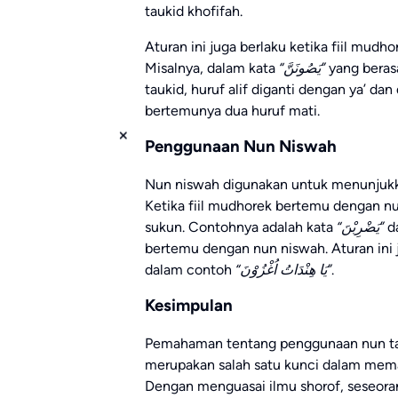
taukid khofifah.
Aturan ini juga berlaku ketika fiil mudho
Misalnya, dalam kata
“يَصُونَنَّ”
yang berasa
taukid, huruf alif diganti dengan ya’ da
bertemunya dua huruf mati.
Penggunaan Nun Niswah
Nun niswah digunakan untuk menunjukk
Ketika fiil mudhorek bertemu dengan nun
sukun. Contohnya adalah kata
“يَضْرِبْنَ”
d
bertemu dengan nun niswah. Aturan ini ju
dalam contoh
“يَا هِنْدَاتُ اُغْزُوْنَ”
.
Kesimpulan
Pemahaman tentang penggunaan nun tau
merupakan salah satu kunci dalam mem
Dengan menguasai ilmu shorof, seseor