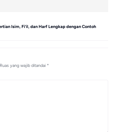
Bahasa Arab
ian Isim, Fi’il, dan Harf Lengkap dengan Contoh
Memahami Fi
Nahwu
Ruas yang wajib ditandai
*