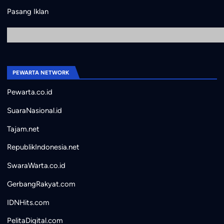
Pasang Iklan
PEWARTA NETWORK
Pewarta.co.id
SuaraNasional.id
Tajam.net
RepublikIndonesia.net
SwaraWarta.co.id
GerbangRakyat.com
IDNHits.com
PelitaDigital.com