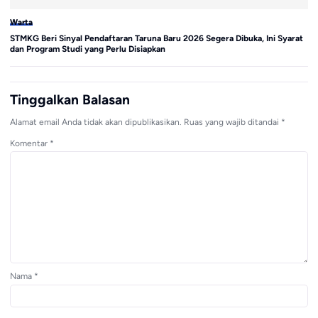
Warta
Wa
STMKG Beri Sinyal Pendaftaran Taruna Baru 2026 Segera Dibuka, Ini Syarat
Ku
dan Program Studi yang Perlu Disiapkan
Di
Tinggalkan Balasan
Alamat email Anda tidak akan dipublikasikan.
Ruas yang wajib ditandai
*
Komentar
*
Nama
*