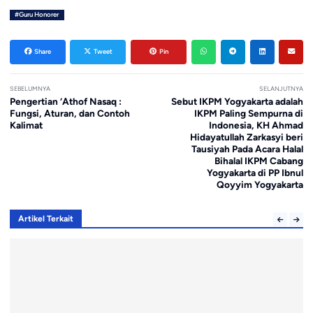
#Guru Honorer
Share
Tweet
Pin
SEBELUMNYA
SELANJUTNYA
Pengertian ‘Athof Nasaq :
Sebut IKPM Yogyakarta adalah
Fungsi, Aturan, dan Contoh
IKPM Paling Sempurna di
Kalimat
Indonesia, KH Ahmad
Hidayatullah Zarkasyi beri
Tausiyah Pada Acara Halal
Bihalal IKPM Cabang
Yogyakarta di PP Ibnul
Qoyyim Yogyakarta
Artikel Terkait