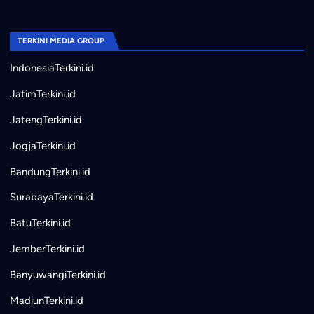
TERKINI MEDIA GROUP
IndonesiaTerkini.id
JatimTerkini.id
JatengTerkini.id
JogjaTerkini.id
BandungTerkini.id
SurabayaTerkini.id
BatuTerkini.id
JemberTerkini.id
BanyuwangiTerkini.id
MadiunTerkini.id