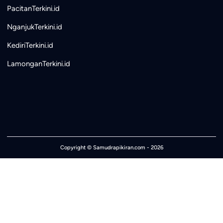
PacitanTerkini.id
NganjukTerkini.id
KediriTerkini.id
LamonganTerkini.id
Copyright ©
Samudrapikiran.com
- 2026