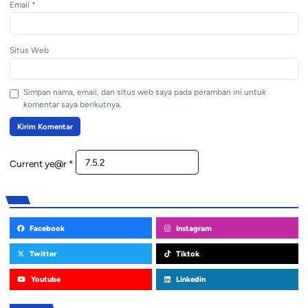
Email
*
Situs Web
Simpan nama, email, dan situs web saya pada peramban ini untuk
komentar saya berikutnya.
Current ye@r
*
Facebook
Instagram
Twitter
Tiktok
Youtube
Linkedin