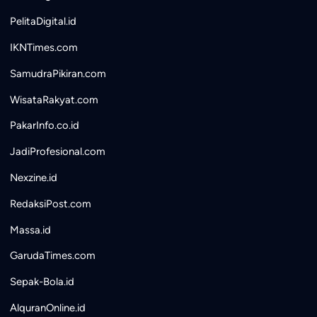
PelitaDigital.id
IKNTimes.com
SamudraPikiran.com
WisataRakyat.com
PakarInfo.co.id
JadiProfesional.com
Nexzine.id
RedaksiPost.com
Massa.id
GarudaTimes.com
Sepak-Bola.id
AlquranOnline.id