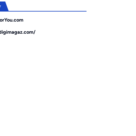
r
orYou.com
/digimagaz.com/