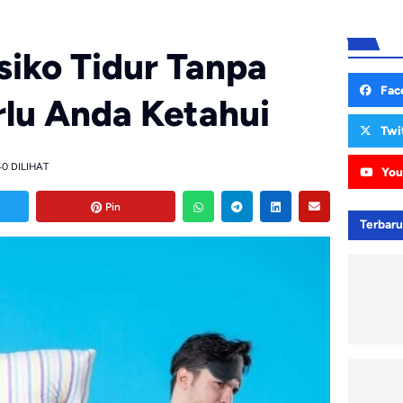
siko Tidur Tanpa
Fac
rlu Anda Ketahui
Twi
0 DILIHAT
You
Pin
Terbar