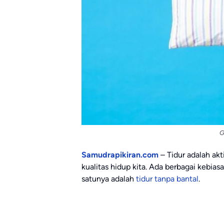
G
Samudrapikiran.com
– Tidur adalah ak
kualitas hidup kita. Ada berbagai kebias
satunya adalah
tidur tanpa bantal
.