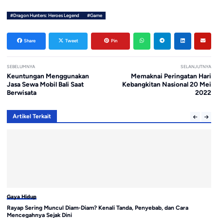
#Dragon Hunters: Heroes Legend
#Game
Share
Tweet
Pin
SEBELUMNYA
SELANJUTNYA
Keuntungan Menggunakan
Memaknai Peringatan Hari
Jasa Sewa Mobil Bali Saat
Kebangkitan Nasional 20 Mei
Berwisata
2022
Artikel Terkait
Gaya Hidup
Ga
Rayap Sering Muncul Diam-Diam? Kenali Tanda, Penyebab, dan Cara
Pa
Mencegahnya Sejak Dini
A