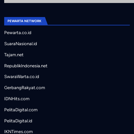
PEWARTA NETWORK
Pewarta.co.id
SuaraNasional.id
Tajam.net
RepublikIndonesia.net
SwaraWarta.co.id
GerbangRakyat.com
IDNHits.com
PelitaDigital.com
PelitaDigital.id
IKNTimes.com