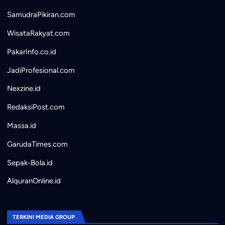
SamudraPikiran.com
WisataRakyat.com
PakarInfo.co.id
JadiProfesional.com
Nexzine.id
RedaksiPost.com
Massa.id
GarudaTimes.com
Sepak-Bola.id
AlquranOnline.id
TERKINI MEDIA GROUP