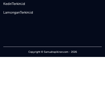
KediriTerkini.id
LamonganTerkini.id
Copyright ©
Samudrapikiran.com
- 2026