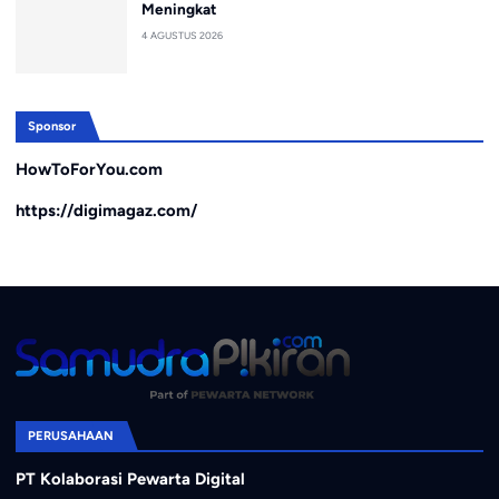
Meningkat
4 AGUSTUS 2026
Sponsor
HowToForYou.com
https://digimagaz.com/
PERUSAHAAN
PT Kolaborasi Pewarta Digital