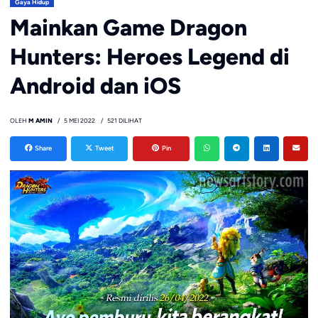
Gaya Hidup
Mainkan Game Dragon
Hunters: Heroes Legend di
Android dan iOS
OLEH
M AMIN
5 MEI 2022
521 DILIHAT
Share
Tweet
Pin