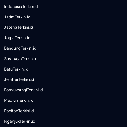
IndonesiaTerkini.id
JatimTerkini.id
JatengTerkini.id
JogjaTerkini.id
BandungTerkini.id
SurabayaTerkini.id
BatuTerkini.id
JemberTerkini.id
BanyuwangiTerkini.id
MadiunTerkini.id
PacitanTerkini.id
NganjukTerkini.id