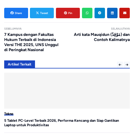
Share
Tweet
Pin
SEBELUMNYA
SELANJUTNYA
7 Kampus dengan Fakultas
Arti kata Mauqidun (مَوْقِدٌ) dan
Hukum Terbaik di Indonesia
Contoh Kalimatnya
Versi THE 2025, UNS Unggul
di Peringkat Nasional
Artikel Terkait
Tekno
Te
5 Tablet PC-Level Terbaik 2026, Performa Kencang dan Siap Gantikan
Sa
Laptop untuk Produktivitas
di