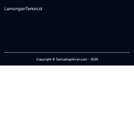
LamonganTerkini.id
Copyright ©
Samudrapikiran.com
- 2026