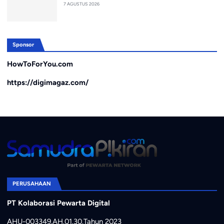
7 AGUSTUS 2026
Sponsor
HowToForYou.com
https://digimagaz.com/
PERUSAHAAN
PT Kolaborasi Pewarta Digital
AHU-003349.AH.01.30.Tahun 2023