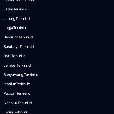
JatimTerkini.id
JatengTerkini.id
JogjaTerkini.id
BandungTerkini.id
SurabayaTerkini.id
BatuTerkini.id
JemberTerkini.id
BanyuwangiTerkini.id
MadiunTerkini.id
PacitanTerkini.id
NganjukTerkini.id
KediriTerkini.id