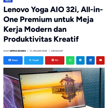
Tekno
Lenovo Yoga AIO 32i, All-in-
One Premium untuk Meja
Kerja Modern dan
Produktivitas Kreatif
OLEH
SATRIA AKSARA
12 JANUARI 2026
249 DILIHAT
Share
Tweet
Pin