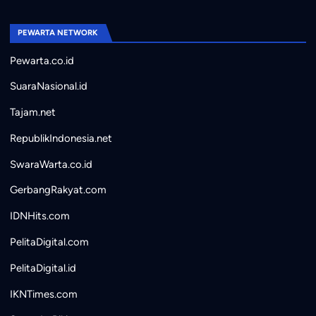
PEWARTA NETWORK
Pewarta.co.id
SuaraNasional.id
Tajam.net
RepublikIndonesia.net
SwaraWarta.co.id
GerbangRakyat.com
IDNHits.com
PelitaDigital.com
PelitaDigital.id
IKNTimes.com