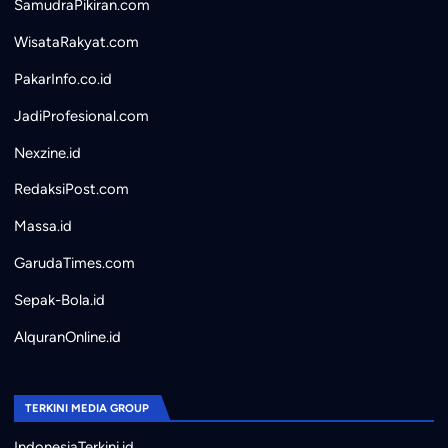
SamudraPikiran.com
WisataRakyat.com
PakarInfo.co.id
JadiProfesional.com
Nexzine.id
RedaksiPost.com
Massa.id
GarudaTimes.com
Sepak-Bola.id
AlquranOnline.id
TERKINI MEDIA GROUP
IndonesiaTerkini.id