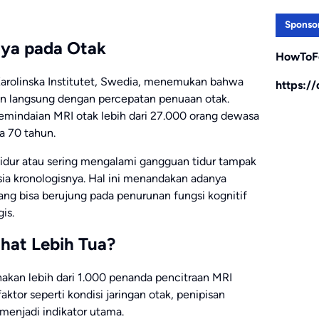
Sponso
nya pada Otak
HowToF
 Karolinska Institutet, Swedia, menemukan bahwa
https:/
itan langsung dengan percepatan penuaan otak.
 pemindaian MRI otak lebih dari 27.000 orang dewasa
a 70 tahun.
idur atau sering mengalami gangguan tidur tampak
sia kronologisnya. Hal ini menandakan adanya
ang bisa berujung pada penurunan fungsi kognitif
is.
ihat Lebih Tua?
akan lebih dari 1.000 penanda pencitraan MRI
ktor seperti kondisi jaringan otak, penipisan
menjadi indikator utama.