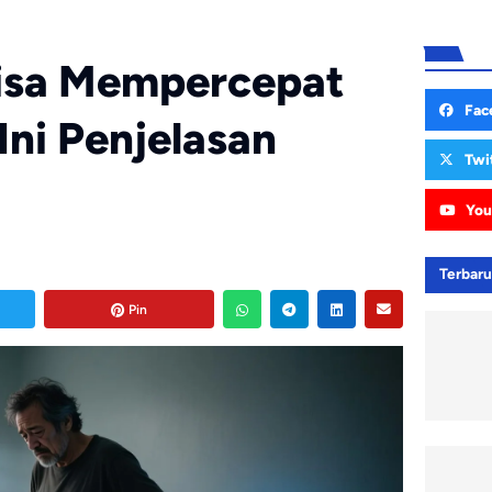
Bisa Mempercepat
Fac
Ini Penjelasan
Twi
You
Terbar
Pin