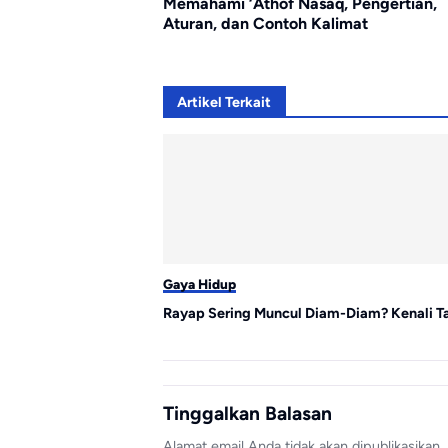
Memahami ‘Athof Nasaq, Pengertian,
Aturan, dan Contoh Kalimat
Artikel Terkait
Gaya Hidup
Rayap Sering Muncul Diam-Diam? Kenali T
Tinggalkan Balasan
Alamat email Anda tidak akan dipublikasikan.