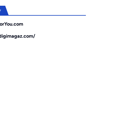
r
orYou.com
/digimagaz.com/