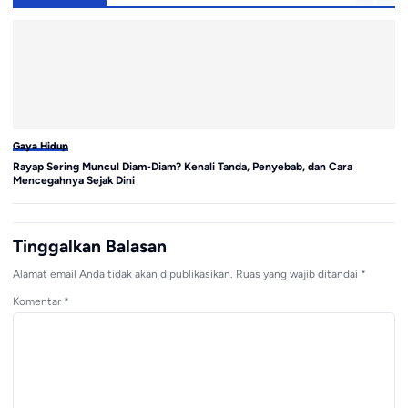
Gaya Hidup
Ga
Rayap Sering Muncul Diam-Diam? Kenali Tanda, Penyebab, dan Cara
Pa
Mencegahnya Sejak Dini
A
Tinggalkan Balasan
Alamat email Anda tidak akan dipublikasikan.
Ruas yang wajib ditandai
*
Komentar
*