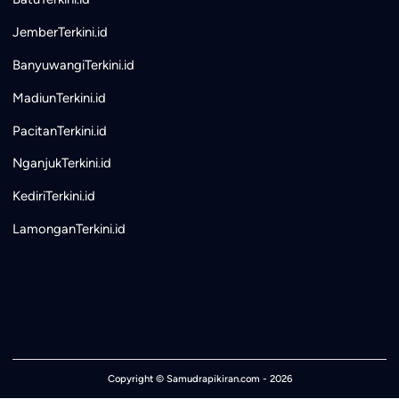
JemberTerkini.id
BanyuwangiTerkini.id
MadiunTerkini.id
PacitanTerkini.id
NganjukTerkini.id
KediriTerkini.id
LamonganTerkini.id
Copyright ©
Samudrapikiran.com
- 2026