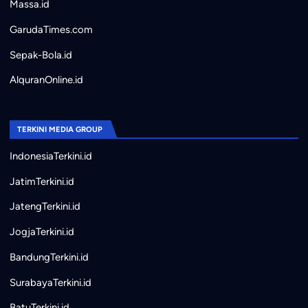
Massa.id
GarudaTimes.com
Sepak-Bola.id
AlquranOnline.id
TERKINI MEDIA GROUP
IndonesiaTerkini.id
JatimTerkini.id
JatengTerkini.id
JogjaTerkini.id
BandungTerkini.id
SurabayaTerkini.id
BatuTerkini.id