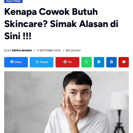
Gaya Hidup
Kenapa Cowok Butuh
Skincare? Simak Alasan di
Sini !!!
OLEH
SATRIA AKSARA
11 SEPTEMBER 2024
830 DILIHAT
Share
Tweet
Pin