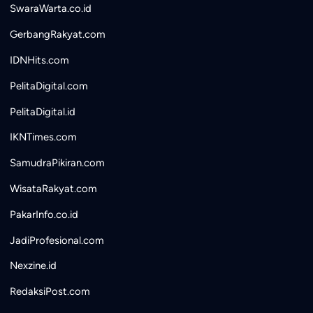
SwaraWarta.co.id
GerbangRakyat.com
IDNHits.com
PelitaDigital.com
PelitaDigital.id
IKNTimes.com
SamudraPikiran.com
WisataRakyat.com
PakarInfo.co.id
JadiProfesional.com
Nexzine.id
RedaksiPost.com