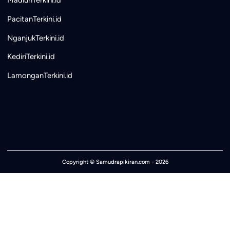
PacitanTerkini.id
NganjukTerkini.id
KediriTerkini.id
LamonganTerkini.id
Copyright ©
Samudrapikiran.com
- 2026