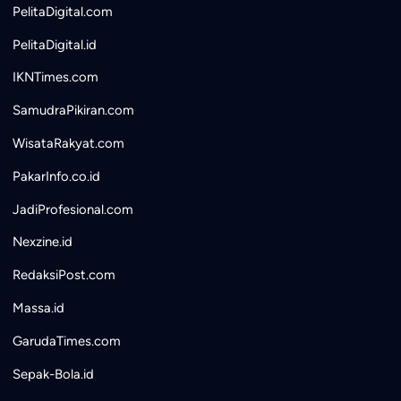
PelitaDigital.com
PelitaDigital.id
IKNTimes.com
SamudraPikiran.com
WisataRakyat.com
PakarInfo.co.id
JadiProfesional.com
Nexzine.id
RedaksiPost.com
Massa.id
GarudaTimes.com
Sepak-Bola.id