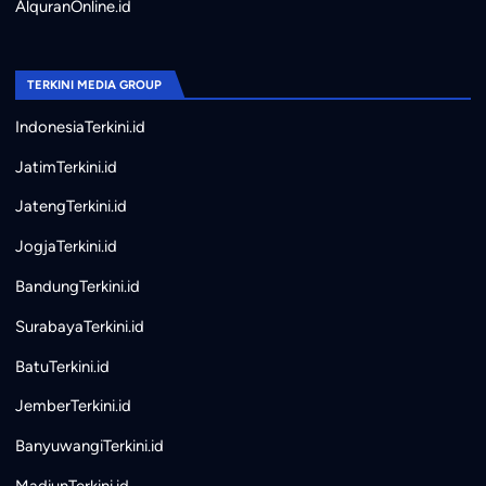
AlquranOnline.id
TERKINI MEDIA GROUP
IndonesiaTerkini.id
JatimTerkini.id
JatengTerkini.id
JogjaTerkini.id
BandungTerkini.id
SurabayaTerkini.id
BatuTerkini.id
JemberTerkini.id
BanyuwangiTerkini.id
MadiunTerkini.id