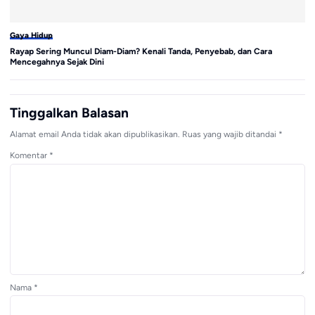
Gaya Hidup
Ga
Rayap Sering Muncul Diam-Diam? Kenali Tanda, Penyebab, dan Cara
Pa
Mencegahnya Sejak Dini
A
Tinggalkan Balasan
Alamat email Anda tidak akan dipublikasikan.
Ruas yang wajib ditandai
*
Komentar
*
Nama
*