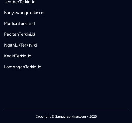
JemberTerkini.id
BanyuwangiTerkini.id
MadiunTerkini.id
PacitanTerkini.id
NganjukTerkini.id
KediriTerkini.id
LamonganTerkini.id
Copyright ©
Samudrapikiran.com
- 2026