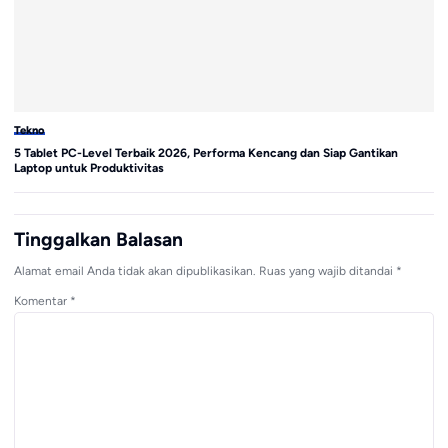
Tekno
Te
5 Tablet PC-Level Terbaik 2026, Performa Kencang dan Siap Gantikan
Sa
Laptop untuk Produktivitas
di
Tinggalkan Balasan
Alamat email Anda tidak akan dipublikasikan.
Ruas yang wajib ditandai
*
Komentar
*