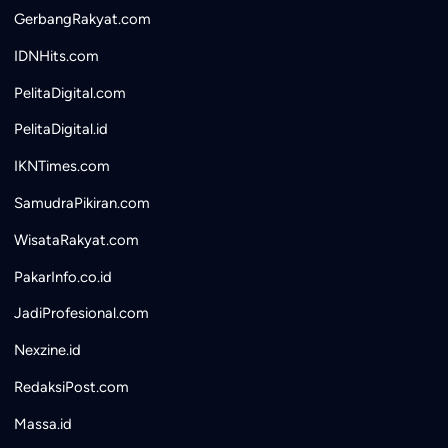
GerbangRakyat.com
IDNHits.com
PelitaDigital.com
PelitaDigital.id
IKNTimes.com
SamudraPikiran.com
WisataRakyat.com
PakarInfo.co.id
JadiProfesional.com
Nexzine.id
RedaksiPost.com
Massa.id