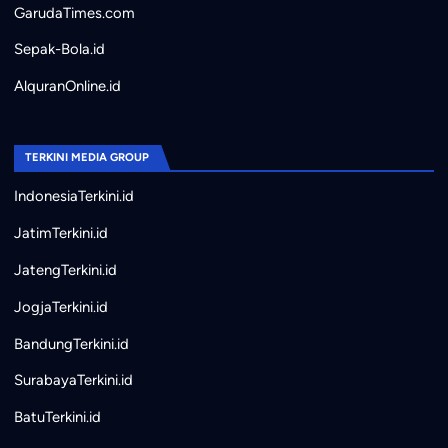
GarudaTimes.com
Sepak-Bola.id
AlquranOnline.id
TERKINI MEDIA GROUP
IndonesiaTerkini.id
JatimTerkini.id
JatengTerkini.id
JogjaTerkini.id
BandungTerkini.id
SurabayaTerkini.id
BatuTerkini.id