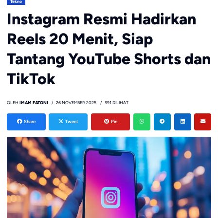
Tekno
Instagram Resmi Hadirkan
Reels 20 Menit, Siap
Tantang YouTube Shorts dan
TikTok
OLEH
IMAM FATONI
26 NOVEMBER 2025
391 DILIHAT
Share
Tweet
Pin