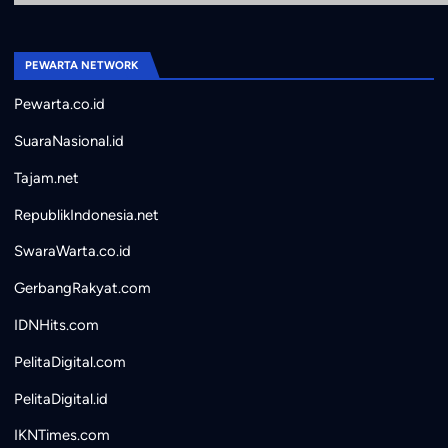
PEWARTA NETWORK
Pewarta.co.id
SuaraNasional.id
Tajam.net
RepublikIndonesia.net
SwaraWarta.co.id
GerbangRakyat.com
IDNHits.com
PelitaDigital.com
PelitaDigital.id
IKNTimes.com