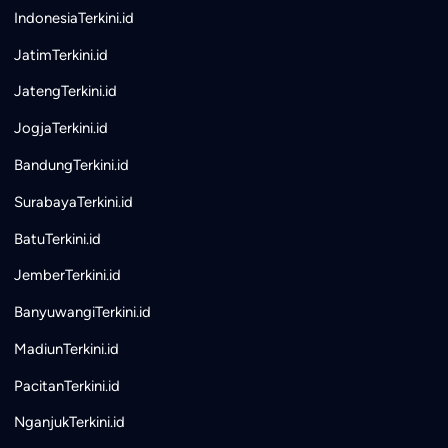
IndonesiaTerkini.id
JatimTerkini.id
JatengTerkini.id
JogjaTerkini.id
BandungTerkini.id
SurabayaTerkini.id
BatuTerkini.id
JemberTerkini.id
BanyuwangiTerkini.id
MadiunTerkini.id
PacitanTerkini.id
NganjukTerkini.id