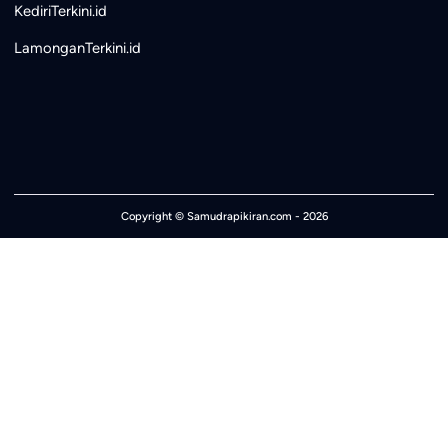
KediriTerkini.id
LamonganTerkini.id
Copyright ©
Samudrapikiran.com
- 2026