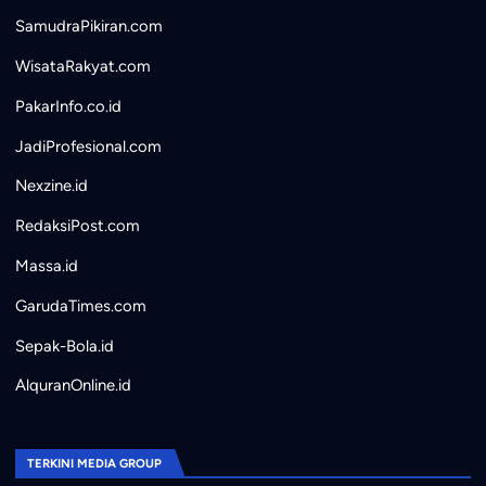
SamudraPikiran.com
WisataRakyat.com
PakarInfo.co.id
JadiProfesional.com
Nexzine.id
RedaksiPost.com
Massa.id
GarudaTimes.com
Sepak-Bola.id
AlquranOnline.id
TERKINI MEDIA GROUP