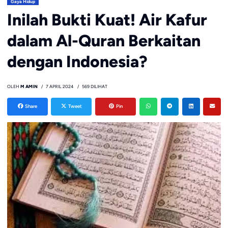
Gaya Hidup
Inilah Bukti Kuat! Air Kafur
dalam Al-Quran Berkaitan
dengan Indonesia?
OLEH
M AMIN
7 APRIL 2024
569 DILIHAT
Share
Tweet
Pin