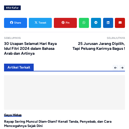
#Air Kafur
Share
Tweet
Pin
SEBELUMNYA
SELANJUTNYA
30 Ucapan Selamat Hari Raya
25 Jurusan Jarang Dipilih,
Idul Fitri 2024 dalam Bahasa
Tapi Peluang Karirnya Bagus !
Arab dan Artinya
Artikel Terkait
Gaya Hidup
Ga
Rayap Sering Muncul Diam-Diam? Kenali Tanda, Penyebab, dan Cara
Pa
Mencegahnya Sejak Dini
A