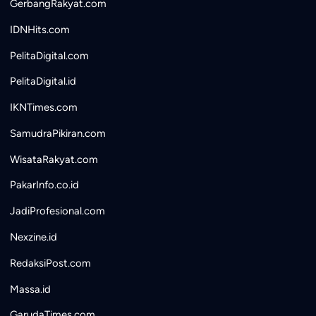
GerbangRakyat.com
IDNHits.com
PelitaDigital.com
PelitaDigital.id
IKNTimes.com
SamudraPikiran.com
WisataRakyat.com
PakarInfo.co.id
JadiProfesional.com
Nexzine.id
RedaksiPost.com
Massa.id
GarudaTimes.com