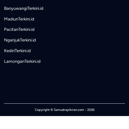
BanyuwangiTerkini.id
MadiunTerkini.id
PacitanTerkini.id
NganjukTerkini.id
KediriTerkini.id
LamonganTerkini.id
Copyright ©
Samudrapikiran.com
- 2026