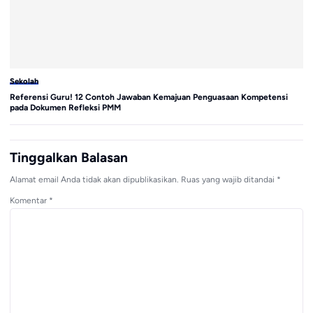
Sekolah
Se
Referensi Guru! 12 Contoh Jawaban Kemajuan Penguasaan Kompetensi
Sy
pada Dokumen Refleksi PMM
Se
Tinggalkan Balasan
Alamat email Anda tidak akan dipublikasikan.
Ruas yang wajib ditandai
*
Komentar
*