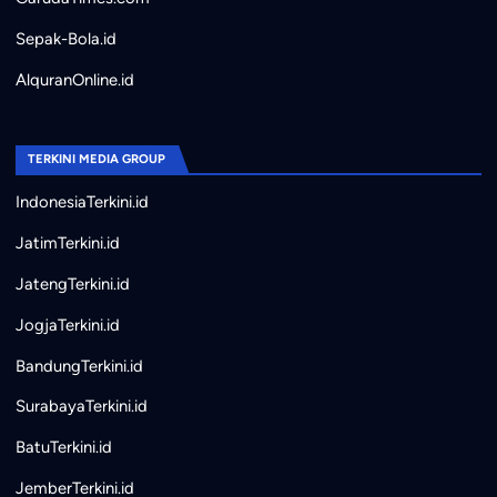
Sepak-Bola.id
AlquranOnline.id
TERKINI MEDIA GROUP
IndonesiaTerkini.id
JatimTerkini.id
JatengTerkini.id
JogjaTerkini.id
BandungTerkini.id
SurabayaTerkini.id
BatuTerkini.id
JemberTerkini.id