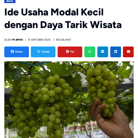
Bisnis
Ide Usaha Modal Kecil
dengan Daya Tarik Wisata
OLEH
M AMIN
31 OKTOBER 2023
455 DILIHAT
Share
Tweet
Pin