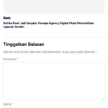
Bisnis
Bi
Ketika Riset Jadi Senjata: Kenapa Agency Digital Mulai Menerbitkan
GE
Laporan Sendiri
Pe
Tinggalkan Balasan
Alamat email Anda tidak akan dipublikasikan.
Ruas yang wajib ditandai
*
Komentar
*
Nama
*