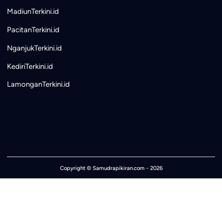
MadiunTerkini.id
PacitanTerkini.id
NganjukTerkini.id
KediriTerkini.id
LamonganTerkini.id
Copyright ©
Samudrapikiran.com
- 2026