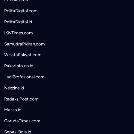
PelitaDigital.com
PelitaDigital.id
IKNTimes.com
SamudraPikiran.com
WisataRakyat.com
PakarInfo.co.id
JadiProfesional.com
Nexzine.id
RedaksiPost.com
Massa.id
GarudaTimes.com
Sepak-Bola.id