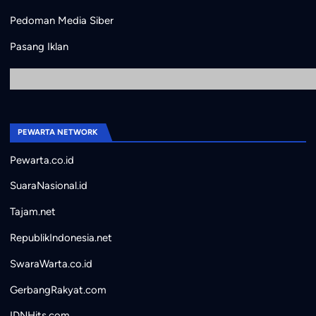
Pedoman Media Siber
Pasang Iklan
PEWARTA NETWORK
Pewarta.co.id
SuaraNasional.id
Tajam.net
RepublikIndonesia.net
SwaraWarta.co.id
GerbangRakyat.com
IDNHits.com