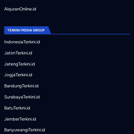
AlquranOnline.id
TERKINI MEDIA GROUP
IndonesiaTerkini.id
JatimTerkini.id
JatengTerkini.id
JogjaTerkini.id
BandungTerkini.id
SurabayaTerkini.id
BatuTerkini.id
JemberTerkini.id
BanyuwangiTerkini.id