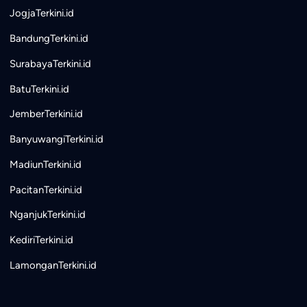
JogjaTerkini.id
BandungTerkini.id
SurabayaTerkini.id
BatuTerkini.id
JemberTerkini.id
BanyuwangiTerkini.id
MadiunTerkini.id
PacitanTerkini.id
NganjukTerkini.id
KediriTerkini.id
LamonganTerkini.id