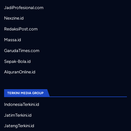
JadiProfesional.com
Nexzine.id
RedaksiPost.com
Massa.id
GarudaTimes.com
Sepak-Bola.id
AlquranOnline.id
TERKINI MEDIA GROUP
IndonesiaTerkini.id
JatimTerkini.id
JatengTerkini.id