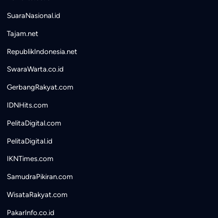
SuaraNasional.id
Tajam.net
RepublikIndonesia.net
SwaraWarta.co.id
GerbangRakyat.com
IDNHits.com
PelitaDigital.com
PelitaDigital.id
IKNTimes.com
SamudraPikiran.com
WisataRakyat.com
PakarInfo.co.id