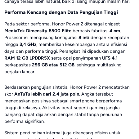
cahaya terasa lebih natural, baik di siang maupun malam hari.
Performa Kencang dengan Data Pengujian Tinggi
Pada sektor performa, Honor Power 2 ditenagai chipset
MediaTek Dimensity 8500 Elite
berbasis fabrikasi
4 nm
.
Prosesor ini mengusung konfigurasi
8 inti
dengan kecepatan
hingga
3,4 GHz
, memberikan keseimbangan antara efisiensi
daya dan performa tinggi. Perangkat ini dipadukan dengan
RAM 12 GB LPDDR5X
serta opsi penyimpanan
UFS 4.1
berkapasitas
256 GB atau 512 GB
, sehingga multitasking
berjalan lancar.
Berdasarkan pengujian sintetis, Honor Power 2 mencatatkan
skor
AnTuTu lebih dari 2,4 juta poin
. Angka tersebut
menegaskan posisinya sebagai smartphone berperforma
tinggi di kelasnya. Aktivitas berat seperti gaming jangka
panjang dapat dijalankan dengan stabil tanpa penurunan
performa signifikan.
Sistem pendinginan internal juga dirancang efisien untuk