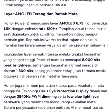
untuk penggunaan di berbagai situasi.
Layar AMOLED Terang dan Ramah Mata
Honor Power 2 mengusung layar
AMOLED 6,79 inci
beresolusi
1.5K
dengan
refresh rate 120Hz
. Tampilan visual terasa mulus
saat digunakan untuk scrolling, menonton video, maupun
bermain gim. Reproduksi warna terlihat tajam dan hidup,
memberikan kenyamanan visual dalam penggunaan sehari-hari.
Keunggulan layar semakin terasa melalui tingkat kecerahan
yang sangat tinggi. Panel ini mampu mencapai
8.000 nits
peak brightness
, sementara kecerahan normal berada di
kisaran
1.800 nits
, sehingga konten tetap jelas terbaca meski
digunakan di bawah sinar matahari langsung.
Honor juga memberi perhatian khusus pada kesehatan mata
pengguna. Teknologi
Oasis Eye Protection Display
dipadukan
dengan
3840Hz PWM dimming
serta
low blue light level
hardware
, yang membantu mengurangi kelelahan mata.
Sistem penyesuaian kecerahan berbasis AI membuat transisi