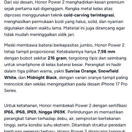
Dari sisi desain, Honor Power 2 menghadirkan kesan premium
sejak pertama kali digenggam. Rangka metal kelas atas
diproses menggunakan teknik
cold-carving terintegrasi
,
menghasilkan permukaan bodi yang halus, solid, dan nyaman
digunakan dalam waktu lama. Material ini juga dirancang agar
tidak mudah meninggalkan sidik jari.
Meski membawa baterai berkapasitas jumbo, Honor Power 2
tetap tampil proporsional. Ketebalannya hanya
7,98 mm
dengan bobot sekitar
216 gram
, tergolong tipis dan seimbang
untuk smartphone di kelas baterai besar. Perangkat ini hadir
dalam tiga pilihan warna, yakni
Sunrise Orange
,
Snowfield
White
, dan
Midnight Black
, dengan varian oranye tampil paling
mencolok dan sekilas mengingatkan pada desain iPhone 17 Pro
Series.
Untuk ketahanan, Honor membekali Power 2 dengan sertifikasi
IP66, IP68, IP69, hingga IP69K
. Perlindungan ini memastikan
perangkat tahan terhadap debu, air, semprotan bertekanan
tinggi, serta kondisi suhu ekstrem. Ditambah struktur peredam
benturan generasi terbaru, Honor Power 2 dirancang tangguh