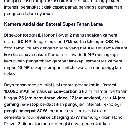
menjaga suhu tetap terkendali. Bahkan dalam penggunaan
intensif, perangkat tidak cepat panas, sehingga pengalaman
pengguna tetap nyaman.
Kamera Andal dan Baterai Super Tahan Lama
Di sektor fotografi, Honor Power 2 mengandalkan kamera
utama
50 MP
dengan bukaan
f/1.9
serta dukungan
OIS
. Hasil
foto tampil tajam dengan warna yang natural, terutama dalam
kondisi cahaya cukup. Kamera ultrawide
5 MP
melengkapi
kebutuhan pengambilan gambar lanskap, sementara kamera
depan
16 MP
cukup mumpuni untuk swafoto dan panggilan
video.
Daya tahan menjadi nilai jual utama perangkat ini. Baterai
10.080 mAh
berbasis
silicon–carbon
diklaim mampu bertahan
hingga
26 jam pemutaran video
,
17 jam navigasi
, atau
14 jam
gaming non-stop
berdasarkan pengujian internal. Teknologi
pengisian cepat 80W
mempercepat proses isi ulang,
sementara fitur
reverse charging 27W
memungkinkan Honor
Power 2 digunakan untuk mengisi daya perangkat lain.