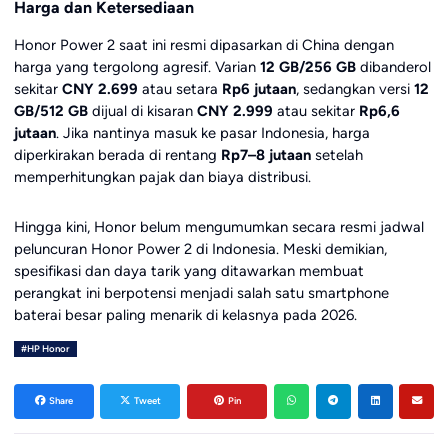
Harga dan Ketersediaan
Honor Power 2 saat ini resmi dipasarkan di China dengan
harga yang tergolong agresif. Varian
12 GB/256 GB
dibanderol
sekitar
CNY 2.699
atau setara
Rp6 jutaan
, sedangkan versi
12
GB/512 GB
dijual di kisaran
CNY 2.999
atau sekitar
Rp6,6
jutaan
. Jika nantinya masuk ke pasar Indonesia, harga
diperkirakan berada di rentang
Rp7–8 jutaan
setelah
memperhitungkan pajak dan biaya distribusi.
Hingga kini, Honor belum mengumumkan secara resmi jadwal
peluncuran Honor Power 2 di Indonesia. Meski demikian,
spesifikasi dan daya tarik yang ditawarkan membuat
perangkat ini berpotensi menjadi salah satu smartphone
baterai besar paling menarik di kelasnya pada 2026.
#HP Honor
Share
Tweet
Pin