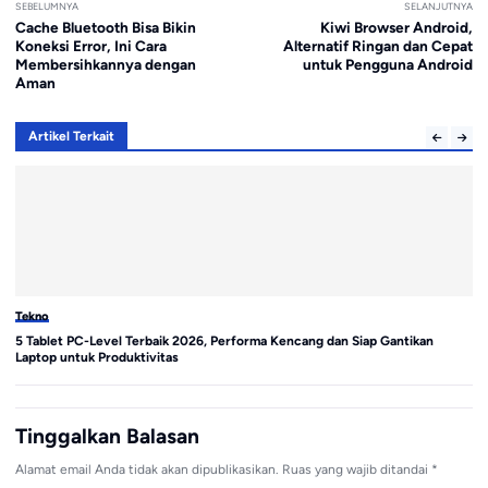
SEBELUMNYA
SELANJUTNYA
Cache Bluetooth Bisa Bikin
Kiwi Browser Android,
Koneksi Error, Ini Cara
Alternatif Ringan dan Cepat
Membersihkannya dengan
untuk Pengguna Android
Aman
Artikel Terkait
Tekno
Te
5 Tablet PC-Level Terbaik 2026, Performa Kencang dan Siap Gantikan
Sa
Laptop untuk Produktivitas
di
Tinggalkan Balasan
Alamat email Anda tidak akan dipublikasikan.
Ruas yang wajib ditandai
*