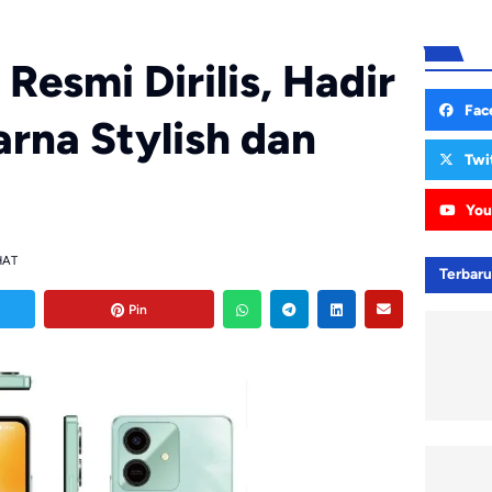
Resmi Dirilis, Hadir
Fac
rna Stylish dan
Twi
You
HAT
Terbar
Pin