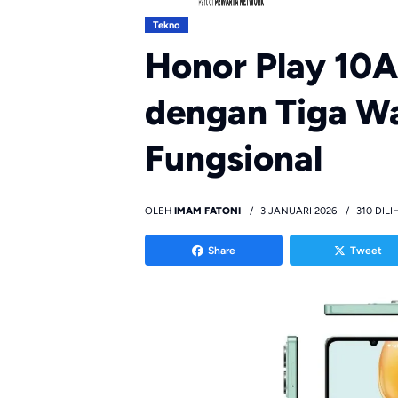
Tekno
Honor Play 10A 
dengan Tiga Wa
Fungsional
OLEH
IMAM FATONI
3 JANUARI 2026
310 DILI
Share
Tweet