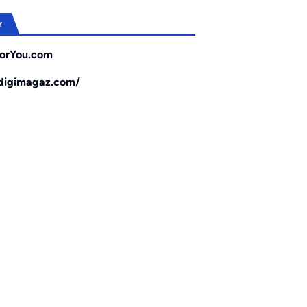
r
orYou.com
/digimagaz.com/