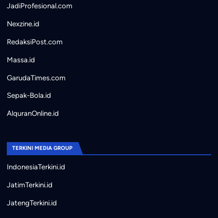
JadiProfesional.com
Nexzine.id
RedaksiPost.com
Massa.id
GarudaTimes.com
Sepak-Bola.id
AlquranOnline.id
TERKINI MEDIA GROUP
IndonesiaTerkini.id
JatimTerkini.id
JatengTerkini.id