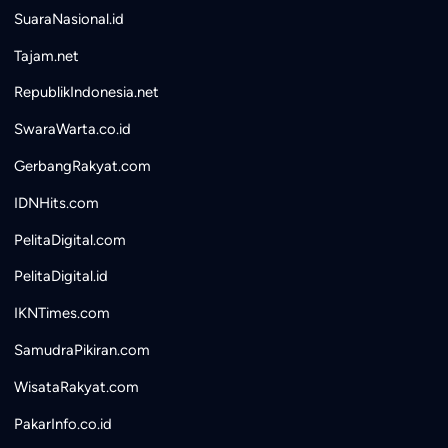
SuaraNasional.id
Tajam.net
RepublikIndonesia.net
SwaraWarta.co.id
GerbangRakyat.com
IDNHits.com
PelitaDigital.com
PelitaDigital.id
IKNTimes.com
SamudraPikiran.com
WisataRakyat.com
PakarInfo.co.id