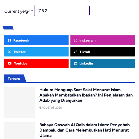
Current ye@r
*
Facebook
Instagram
Twitter
Tiktok
Youtube
Linkedin
Terbaru
Hukum Menguap Saat Salat Menurut Islam,
Apakah Membatalkan Ibadah? Ini Penjelasan dan
Adab yang Dianjurkan
6 AGUSTUS 2026
Bahaya Qaswah Al Qalb dalam Islam: Penyebab,
Dampak, dan Cara Melembutkan Hati Menurut
Ulama