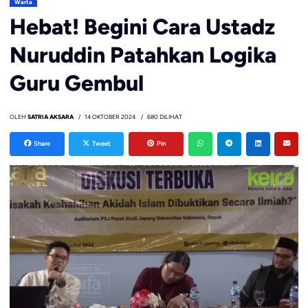
Warta
Hebat! Begini Cara Ustadz
Nuruddin Patahkan Logika
Guru Gembul
OLEH
SATRIA AKSARA
14 OKTOBER 2024
680 DILIHAT
Share
Tweet
Pin