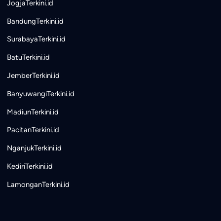
JogjaTerkini.id
BandungTerkini.id
SurabayaTerkini.id
BatuTerkini.id
JemberTerkini.id
BanyuwangiTerkini.id
MadiunTerkini.id
PacitanTerkini.id
NganjukTerkini.id
KediriTerkini.id
LamonganTerkini.id