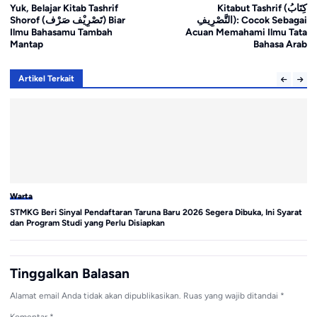
Yuk, Belajar Kitab Tashrif
Kitabut Tashrif (كِتَابُ
التَّصْرِيفِ): Cocok Sebagai
Shorof (تَصْرِيْف صَرْف) Biar
Ilmu Bahasamu Tambah
Acuan Memahami Ilmu Tata
Mantap
Bahasa Arab
Artikel Terkait
Warta
Wa
STMKG Beri Sinyal Pendaftaran Taruna Baru 2026 Segera Dibuka, Ini Syarat
Ku
dan Program Studi yang Perlu Disiapkan
Di
Tinggalkan Balasan
Alamat email Anda tidak akan dipublikasikan.
Ruas yang wajib ditandai
*