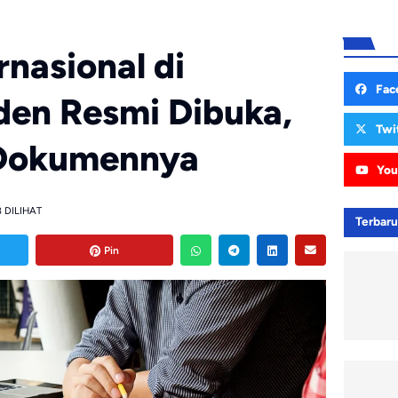
rnasional di
Fac
iden Resmi Dibuka,
Twi
n Dokumennya
You
 DILIHAT
Terbar
Pin