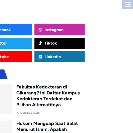
ebook
Instagram
tter
Tiktok
tube
Linkedin
u
Fakultas Kedokteran di
Cikarang? Ini Daftar Kampus
Kedokteran Terdekat dan
Pilihan Alternatifnya
7 AGUSTUS 2026
Hukum Menguap Saat Salat
Menurut Islam, Apakah