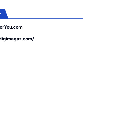
r
orYou.com
/digimagaz.com/