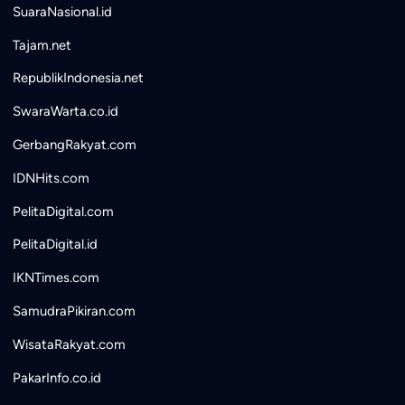
SuaraNasional.id
Tajam.net
RepublikIndonesia.net
SwaraWarta.co.id
GerbangRakyat.com
IDNHits.com
PelitaDigital.com
PelitaDigital.id
IKNTimes.com
SamudraPikiran.com
WisataRakyat.com
PakarInfo.co.id