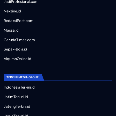
JadiProfesional.com
Nexzine.id
RedaksiPost.com
Massa.id
GarudaTimes.com
Sepak-Bola.id
AlquranOnline.id
TERKINI MEDIA GROUP
IndonesiaTerkini.id
JatimTerkini.id
JatengTerkini.id
JogjaTerkini.id