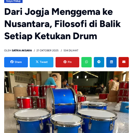
Gaya Hidup
Dari Jogja Menggema ke
Nusantara, Filosofi di Balik
Setiap Ketukan Drum
OLEH
SATRIA AKSARA
21 OKTOBER 2025
534 DILIHAT
Share
Tweet
Pin