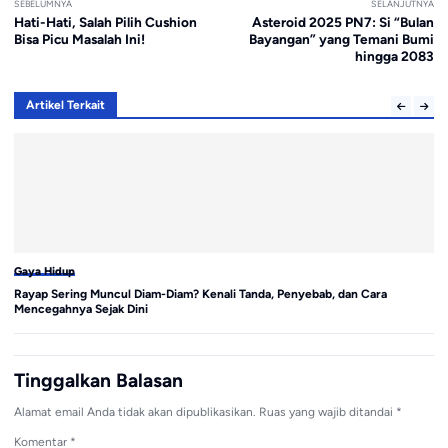
SEBELUMNYA
SELANJUTNYA
Hati-Hati, Salah Pilih Cushion
Asteroid 2025 PN7: Si “Bulan
Bisa Picu Masalah Ini!
Bayangan” yang Temani Bumi
hingga 2083
Artikel Terkait
Gaya Hidup
Ga
Rayap Sering Muncul Diam-Diam? Kenali Tanda, Penyebab, dan Cara
Pa
Mencegahnya Sejak Dini
A
Tinggalkan Balasan
Alamat email Anda tidak akan dipublikasikan.
Ruas yang wajib ditandai
*
Komentar
*