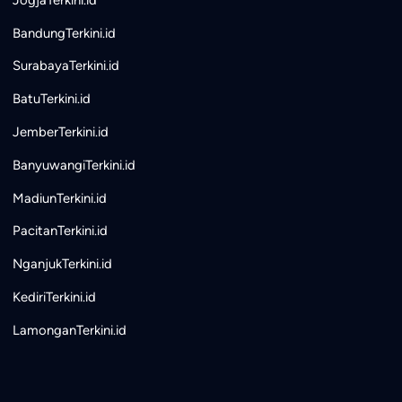
BandungTerkini.id
SurabayaTerkini.id
BatuTerkini.id
JemberTerkini.id
BanyuwangiTerkini.id
MadiunTerkini.id
PacitanTerkini.id
NganjukTerkini.id
KediriTerkini.id
LamonganTerkini.id