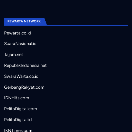
PEWARTA NETWORK
Pewarta.co.id
SuaraNasional.id
Tajam.net
RepublikIndonesia.net
SwaraWarta.co.id
GerbangRakyat.com
IDNHits.com
PelitaDigital.com
PelitaDigital.id
IKNTimes.com