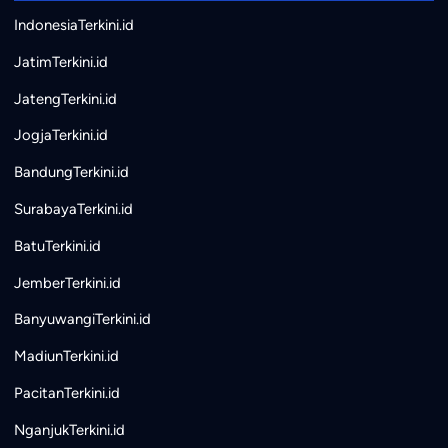
IndonesiaTerkini.id
JatimTerkini.id
JatengTerkini.id
JogjaTerkini.id
BandungTerkini.id
SurabayaTerkini.id
BatuTerkini.id
JemberTerkini.id
BanyuwangiTerkini.id
MadiunTerkini.id
PacitanTerkini.id
NganjukTerkini.id