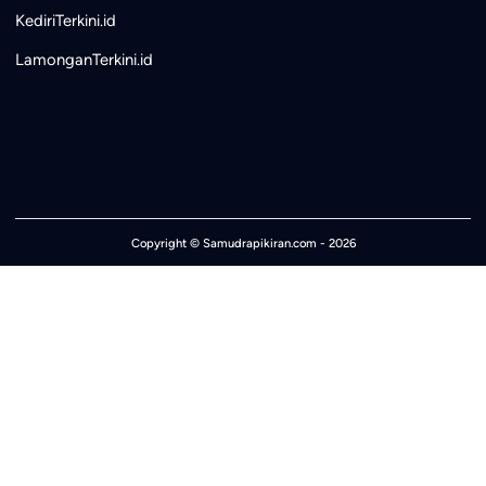
KediriTerkini.id
LamonganTerkini.id
Copyright ©
Samudrapikiran.com
- 2026