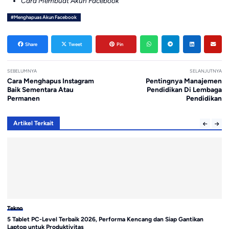
Cara Membuat Akun Facebook
#Menghapuas Akun Facebook
Share
Tweet
Pin
SEBELUMNYA
SELANJUTNYA
Cara Menghapus Instagram
Pentingnya Manajemen
Baik Sementara Atau
Pendidikan Di Lembaga
Permanen
Pendidikan
Artikel Terkait
Tekno
Te
5 Tablet PC-Level Terbaik 2026, Performa Kencang dan Siap Gantikan
Sa
Laptop untuk Produktivitas
di