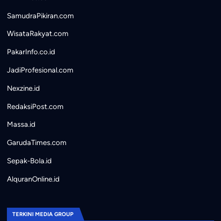
SamudraPikiran.com
WisataRakyat.com
PakarInfo.co.id
JadiProfesional.com
Nexzine.id
RedaksiPost.com
Massa.id
GarudaTimes.com
Sepak-Bola.id
AlquranOnline.id
TERKINI MEDIA GROUP