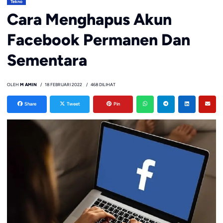
Tekno
Cara Menghapus Akun
Facebook Permanen Dan
Sementara
OLEH
M AMIN
18 FEBRUARI 2022
468 DILIHAT
Share
Tweet
Pin