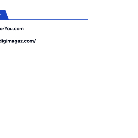
r
orYou.com
/digimagaz.com/