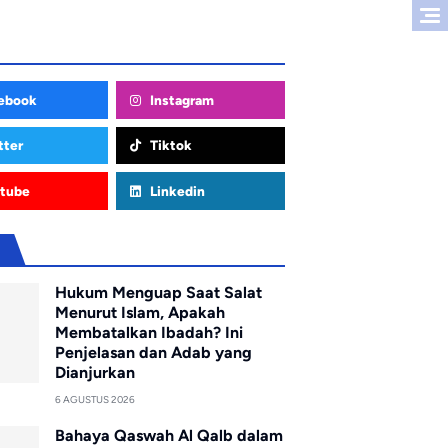
ebook
Instagram
tter
Tiktok
tube
Linkedin
u
Hukum Menguap Saat Salat
Menurut Islam, Apakah
Membatalkan Ibadah? Ini
Penjelasan dan Adab yang
Dianjurkan
6 AGUSTUS 2026
Bahaya Qaswah Al Qalb dalam