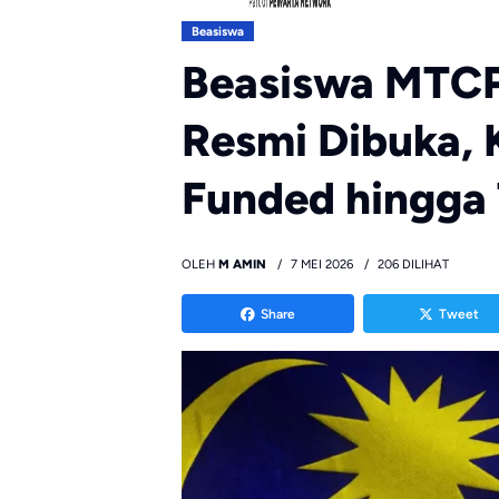
Beasiswa
Beasiswa MTCP
Resmi Dibuka, K
Funded hingga
OLEH
M AMIN
7 MEI 2026
206 DILIHAT
Share
Tweet