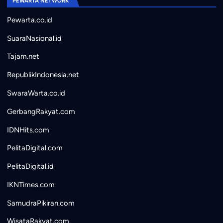
PEWARTA NETWORK
Pewarta.co.id
SuaraNasional.id
Tajam.net
RepublikIndonesia.net
SwaraWarta.co.id
GerbangRakyat.com
IDNHits.com
PelitaDigital.com
PelitaDigital.id
IKNTimes.com
SamudraPikiran.com
WisataRakyat.com