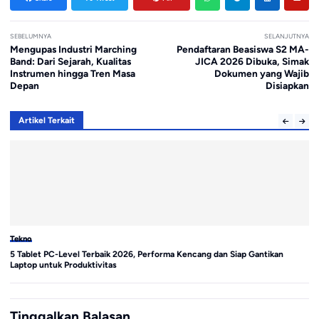
SEBELUMNYA
SELANJUTNYA
Mengupas Industri Marching
Pendaftaran Beasiswa S2 MA-
Band: Dari Sejarah, Kualitas
JICA 2026 Dibuka, Simak
Instrumen hingga Tren Masa
Dokumen yang Wajib
Depan
Disiapkan
Artikel Terkait
Tekno
Te
5 Tablet PC-Level Terbaik 2026, Performa Kencang dan Siap Gantikan
Sa
Laptop untuk Produktivitas
di
Tinggalkan Balasan