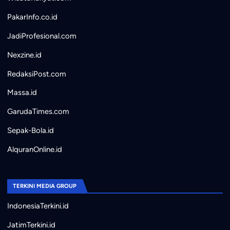
PakarInfo.co.id
JadiProfesional.com
Nexzine.id
RedaksiPost.com
Massa.id
GarudaTimes.com
Sepak-Bola.id
AlquranOnline.id
TERKINI MEDIA GROUP
IndonesiaTerkini.id
JatimTerkini.id