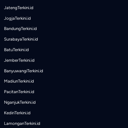
JatengTerkini.id
JogjaTerkini.id
BandungTerkini.id
SurabayaTerkini.id
BatuTerkini.id
JemberTerkini.id
BanyuwangiTerkini.id
MadiunTerkini.id
PacitanTerkini.id
NganjukTerkini.id
KediriTerkini.id
LamonganTerkini.id