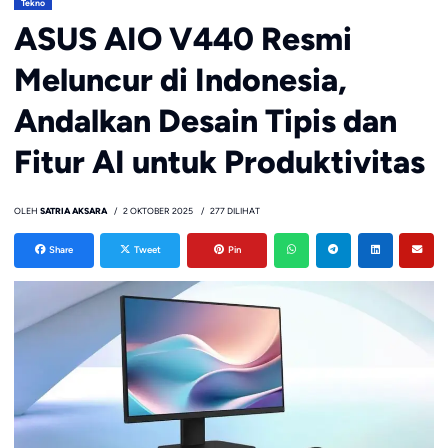
Tekno
ASUS AIO V440 Resmi
Meluncur di Indonesia,
Andalkan Desain Tipis dan
Fitur AI untuk Produktivitas
OLEH
SATRIA AKSARA
2 OKTOBER 2025
277 DILIHAT
Share
Tweet
Pin