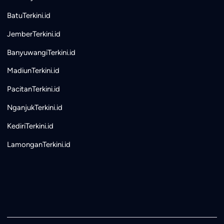
BatuTerkini.id
JemberTerkini.id
BanyuwangiTerkini.id
MadiunTerkini.id
PacitanTerkini.id
NganjukTerkini.id
KediriTerkini.id
LamonganTerkini.id