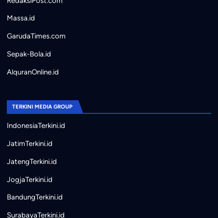
RedaksiPost.com
Massa.id
GarudaTimes.com
Sepak-Bola.id
AlquranOnline.id
TERKINI MEDIA GROUP
IndonesiaTerkini.id
JatimTerkini.id
JatengTerkini.id
JogjaTerkini.id
BandungTerkini.id
SurabayaTerkini.id