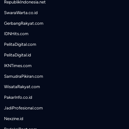
RepublikIndonesia.net
SwaraWarta.co.id
GerbangRakyat.com
IDNHits.com
PelitaDigital.com
PelitaDigital.id
IKNTimes.com
SamudraPikiran.com
WisataRakyat.com
PakarInfo.co.id
JadiProfesional.com
Nexzine.id