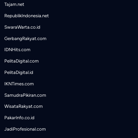
Tajam.net
RepublikIndonesia.net
SwaraWarta.co.id
GerbangRakyat.com
IDNHits.com
PelitaDigital.com
PelitaDigital.id
IKNTimes.com
SamudraPikiran.com
WisataRakyat.com
PakarInfo.co.id
JadiProfesional.com