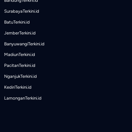
BandungTerkini.id
SurabayaTerkini.id
BatuTerkini.id
JemberTerkini.id
BanyuwangiTerkini.id
MadiunTerkini.id
PacitanTerkini.id
NganjukTerkini.id
KediriTerkini.id
LamonganTerkini.id