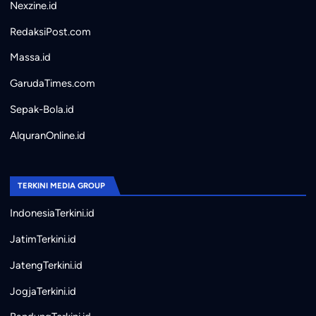
Nexzine.id
RedaksiPost.com
Massa.id
GarudaTimes.com
Sepak-Bola.id
AlquranOnline.id
TERKINI MEDIA GROUP
IndonesiaTerkini.id
JatimTerkini.id
JatengTerkini.id
JogjaTerkini.id