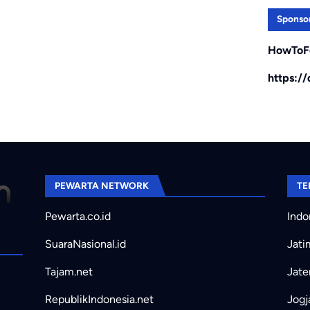
Sponso
HowToF
https:/
PEWARTA NETWORK
TE
Pewarta.co.id
Indo
SuaraNasional.id
Jati
Tajam.net
Jate
RepublikIndonesia.net
Jogj