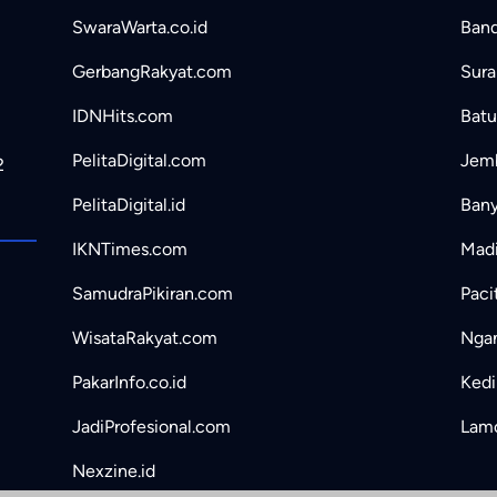
SwaraWarta.co.id
Band
GerbangRakyat.com
Sura
IDNHits.com
Batu
PelitaDigital.com
Jemb
2
PelitaDigital.id
Bany
IKNTimes.com
Madi
SamudraPikiran.com
Paci
WisataRakyat.com
Ngan
PakarInfo.co.id
Kedir
JadiProfesional.com
Lamo
Nexzine.id