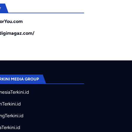
r
orYou.com
/digimagaz.com/
RKINI MEDIA GROUP
nesiaTerkini.id
mTerkini.id
ngTerkini.id
aTerkini.id