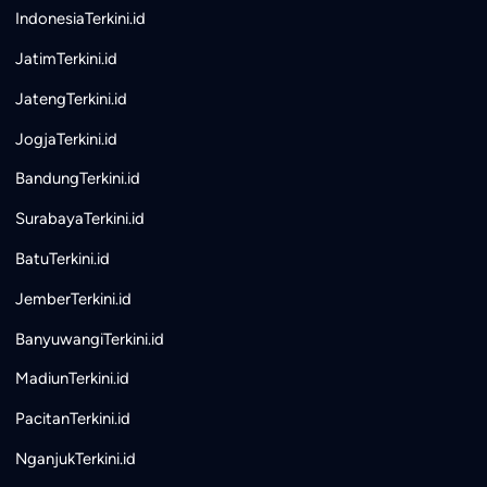
IndonesiaTerkini.id
JatimTerkini.id
JatengTerkini.id
JogjaTerkini.id
BandungTerkini.id
SurabayaTerkini.id
BatuTerkini.id
JemberTerkini.id
BanyuwangiTerkini.id
MadiunTerkini.id
PacitanTerkini.id
NganjukTerkini.id