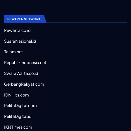
PEWARTA NETWORK
Pewarta.co.id
SuaraNasional.id
Tajam.net
RepublikIndonesia.net
SwaraWarta.co.id
GerbangRakyat.com
IDNHits.com
PelitaDigital.com
PelitaDigital.id
IKNTimes.com