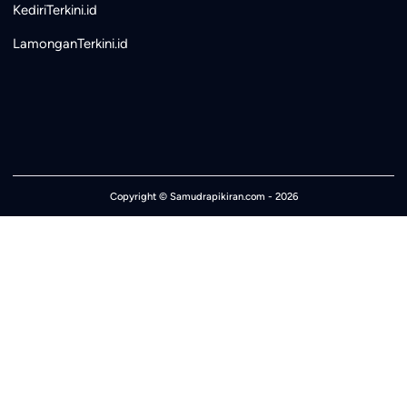
KediriTerkini.id
LamonganTerkini.id
Copyright ©
Samudrapikiran.com
- 2026