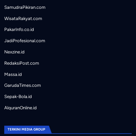
SamudraPikiran.com
WisataRakyat.com
PakarInfo.co.id
JadiProfesional.com
Nexzine.id
RedaksiPost.com
Massa.id
GarudaTimes.com
Sepak-Bola.id
AlquranOnline.id
TERKINI MEDIA GROUP