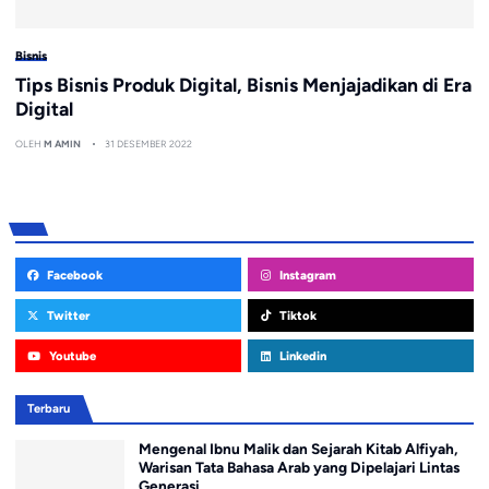
Bisnis
Tips Bisnis Produk Digital, Bisnis Menjajadikan di Era
Digital
OLEH
M AMIN
31 DESEMBER 2022
Facebook
Instagram
Twitter
Tiktok
Youtube
Linkedin
Terbaru
Mengenal Ibnu Malik dan Sejarah Kitab Alfiyah,
Warisan Tata Bahasa Arab yang Dipelajari Lintas
Generasi